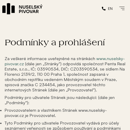
EN
Podmínky a prohlášení
Za veškeré informace uveřejněné na stránkách
www.nuselsky-
pivovar.cz
(dále jen „Stránky“) odpovídá společnost Penta Real
Estate, s.r.o., IČ: 03590534, DIČ: CZ03590534, se sídlem Na
Florenci 2139/2, 110 00 Praha 1, společnost zapsaná v
obchodním rejstříku vedeném Městským soudem v Praze,
spisová značka C 234454, jako provozovatel těchto
internetových Stránek (dále jen „Provozovatel“).
Podmínky pro uživatele Stránek jsou následující: (dále jen
„Podmínky“):
Provozovatelem a vlastníkem Stránek www.nuselsky-
pivovar.cz je Provozovatel.
Tyto Podmínky pro uživatele Provozovatel vydává pro účely
seznámení veřejnosti se způsobem používání a podmínkami