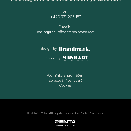
Tel.:
+420 731 203 157
E-mail:
leasingprague@pentarealestate.com
design by
created by
Podmínky a prohlášení
Zpracování os. údajů
Cookies
© 2023 -
2026 All rights reserved by Penta Real Estate