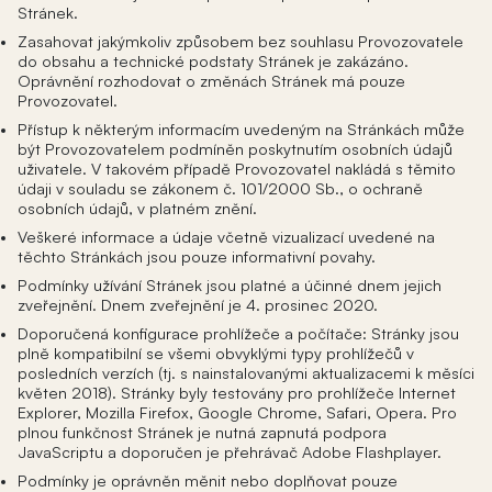
Stránek.
Zasahovat jakýmkoliv způsobem bez souhlasu Provozovatele
do obsahu a technické podstaty Stránek je zakázáno.
Oprávnění rozhodovat o změnách Stránek má pouze
Provozovatel.
Přístup k některým informacím uvedeným na Stránkách může
být Provozovatelem podmíněn poskytnutím osobních údajů
uživatele. V takovém případě Provozovatel nakládá s těmito
údaji v souladu se zákonem č. 101/2000 Sb., o ochraně
osobních údajů, v platném znění.
Veškeré informace a údaje včetně vizualizací uvedené na
těchto Stránkách jsou pouze informativní povahy.
Podmínky užívání Stránek jsou platné a účinné dnem jejich
zveřejnění. Dnem zveřejnění je 4. prosinec 2020.
Doporučená konfigurace prohlížeče a počítače: Stránky jsou
plně kompatibilní se všemi obvyklými typy prohlížečů v
posledních verzích (tj. s nainstalovanými aktualizacemi k měsíci
květen 2018). Stránky byly testovány pro prohlížeče Internet
Explorer, Mozilla Firefox, Google Chrome, Safari, Opera. Pro
plnou funkčnost Stránek je nutná zapnutá podpora
JavaScriptu a doporučen je přehrávač Adobe Flashplayer.
Podmínky je oprávněn měnit nebo doplňovat pouze