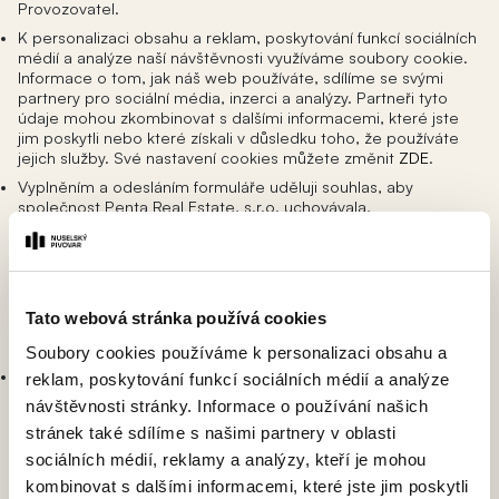
Provozovatel.
K personalizaci obsahu a reklam, poskytování funkcí sociálních
médií a analýze naší návštěvnosti využíváme soubory cookie.
Informace o tom, jak náš web používáte, sdílíme se svými
partnery pro sociální média, inzerci a analýzy. Partneři tyto
údaje mohou zkombinovat s dalšími informacemi, které jste
jim poskytli nebo které získali v důsledku toho, že používáte
jejich služby. Své nastavení cookies můžete změnit
ZDE
.
Vyplněním a odesláním formuláře uděluji souhlas, aby
společnost Penta Real Estate, s.r.o. uchovávala,
shromažďovala, zpracovávala a nakládala za účelem
marketingového využití mé osobní údaje: jméno, příjmení,
telefon, e-mail, údaje o komunikaci se mnou. Tento souhlas
uděluji na dobu neurčitou a jsem si vědom(a) toho, že jej
mohu kdykoliv odvolat. Souhlasím s tím, že zpracováním mých
Tato webová stránka používá cookies
údajů může Penta Real Estate, s.r.o. pověřit třetí osobu,
jakožto zpracovatele.
Soubory cookies používáme k personalizaci obsahu a
Vyplněním a odesláním formuláře činím nezávaznou poptávku
reklam, poskytování funkcí sociálních médií a analýze
k zaslání bližších informací o předmětu poptávky a
návštěvnosti stránky. Informace o používání našich
neprovádím jakoukoliv předrezervaci či rezervaci vybrané
stránek také sdílíme s našimi partnery v oblasti
bytové jednotky, nebytové jednotky či rodinného domu.
Poptání bližších informací nezavazuje mne ani jakoukoliv jinou
sociálních médií, reklamy a analýzy, kteří je mohou
osobu k podpisu jakékoliv smlouvy, ani mi nezakládá právo
kombinovat s dalšími informacemi, které jste jim poskytli
požadovat uzavření jakékoliv smlouvy, zejména rezervační