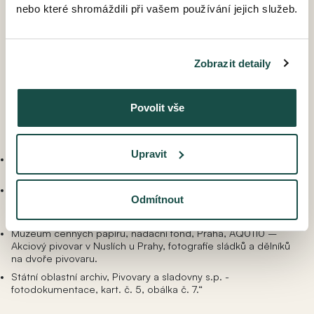
nebo které shromáždili při vašem používání jejich služeb.
smlouvy, budoucí kupní smlouvy či kupní smlouvy. Beru na
vědomí a souhlasím s tím, že tzv. předrezervace (tj. nezávazná
rezervace s platností 5 dní) není platně uskutečněna do doby,
než mi prodejce písemně nebo emailem potvrdí, že
předrezervaci učinil. Za účelem závazné rezervace je nutná
Zobrazit detaily
osobní schůzka s prodejcem a uzavření písemné rezervační
smlouvy.
Povolit vše
Zdroje historických fotografií:
Upravit
Archiv Národního muzea, Práce a Národní Politika 2-Praha,
FotoPNP 2_342.
Muzeum cenných papírů, nadační fond, Praha, T7545 –
Odmítnout
Akciový pivovar v Nuslích u Prahy, pohlednice Soběslavova
ulice.
Muzeum cenných papírů, nadační fond, Praha, AQ0110 –
Akciový pivovar v Nuslích u Prahy, fotografie sládků a dělníků
na dvoře pivovaru.
Státní oblastní archiv, Pivovary a sladovny s.p. -
fotodokumentace, kart. č. 5, obálka č. 7.“