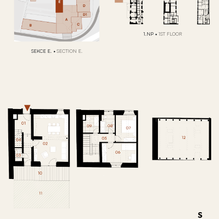
1.NP
•
1ST FLOOR
SEKCE E.
•
SECTION E.