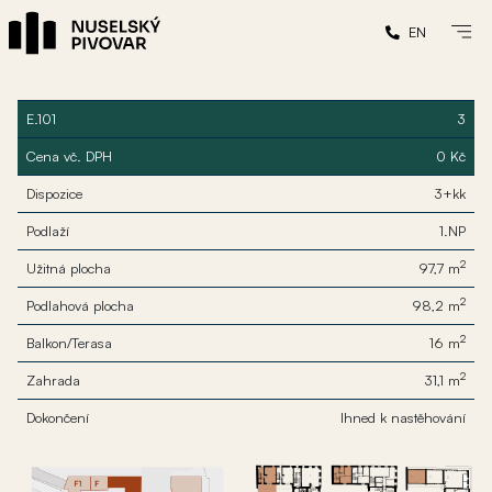
EN
E.101
3
Cena vč. DPH
0 Kč
Dispozice
3+kk
Podlaží
1.NP
2
Užitná plocha
97,7 m
2
Podlahová plocha
98,2 m
2
Balkon/Terasa
16 m
2
Zahrada
31,1 m
Dokončení
Ihned k nastěhování