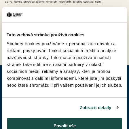
platná, dokud prodejce zájemci emailem nepotvrdí, že předrezervaci učinil.
*** AT - ateliér (nebytová jednotka bez možnosti přihlášení k trvalému pobytu avšak s
možností odpočtu DPH).
Tato webová stránka používá cookies
ZPĚT DO CENÍKU
Soubory cookies používáme k personalizaci obsahu a
reklam, poskytování funkcí sociálních médií a analýze
návštěvnosti stránky. Informace o používání našich
stránek také sdílíme s našimi partnery v oblasti
sociálních médií, reklamy a analýzy, kteří je mohou
kombinovat s dalšími informacemi, které jste jim poskytli
POPTAT BYT
nebo které shromáždili při vašem používání jejich služeb.
Jméno*
Zobrazit detaily
Příjmení*
Povolit vše