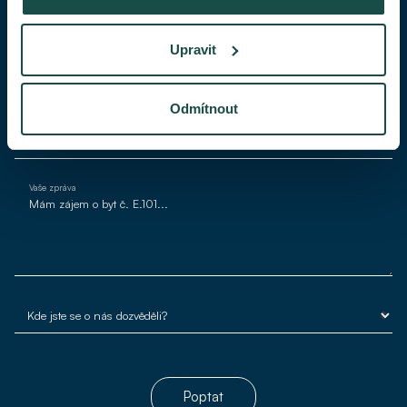
Váš telefon
Upravit
Váš e-mail*
Odmítnout
Vaše zpráva
Poptat