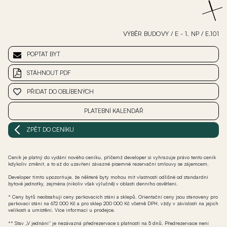
VÝBĚR BUDOVY
/
E - 1. NP
/
E.101
POPTAT BYT
STÁHNOUT PDF
PŘIDAT DO OBLÍBENÝCH
PLATEBNÍ KALENDÁŘ
ZPĚT DO CENÍKU
Ceník je platný do vydání nového ceníku, přičemž developer si vyhrazuje právo tento ceník
kdykoliv změnit, a to až do uzavření závazné písemné rezervační smlouvy se zájemcem.
Developer tímto upozorňuje, že některé byty mohou mít vlastnosti odlišné od standardní
bytové jednotky, zejména (nikoliv však výlučně) v oblasti denního osvětlení.
* Ceny bytů neobsahují ceny parkovacích stání a sklepů. Orientační ceny jsou stanoveny pro
parkovací stání na 672 000 Kč a pro sklep 200 000 Kč včetně DPH, vždy v závislosti na jejich
velikosti a umístění. Více informací u prodejce.
** Stav „V jednání“ je nezávazná předrezervace s platností na 5 dnů. Předrezervace není