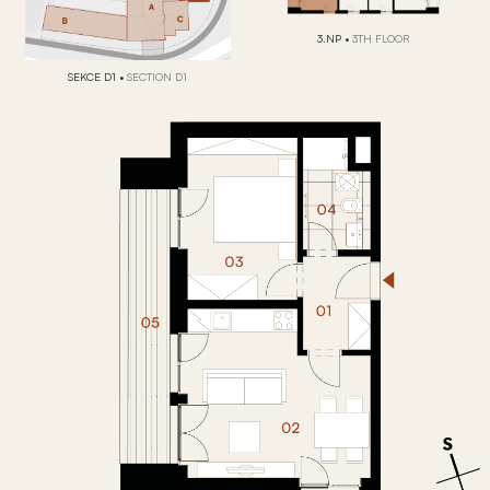
3.NP
•
3TH FLOOR
SEKCE D1
•
SECTION D1