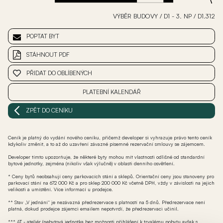
VÝBĚR BUDOVY
/
D1 - 3. NP
/
D1.312
POPTAT BYT
STÁHNOUT PDF
PŘIDAT DO OBLÍBENÝCH
PLATEBNÍ KALENDÁŘ
ZPĚT DO CENÍKU
Ceník je platný do vydání nového ceníku, přičemž developer si vyhrazuje právo tento ceník
kdykoliv změnit, a to až do uzavření závazné písemné rezervační smlouvy se zájemcem.
Developer tímto upozorňuje, že některé byty mohou mít vlastnosti odlišné od standardní
bytové jednotky, zejména (nikoliv však výlučně) v oblasti denního osvětlení.
* Ceny bytů neobsahují ceny parkovacích stání a sklepů. Orientační ceny jsou stanoveny pro
parkovací stání na 672 000 Kč a pro sklep 200 000 Kč včetně DPH, vždy v závislosti na jejich
velikosti a umístění. Více informací u prodejce.
** Stav „V jednání“ je nezávazná předrezervace s platností na 5 dnů. Předrezervace není
platná, dokud prodejce zájemci emailem nepotvrdí, že předrezervaci učinil.
*** AT - ateliér (nebytová jednotka bez možnosti přihlášení k trvalému pobytu avšak s