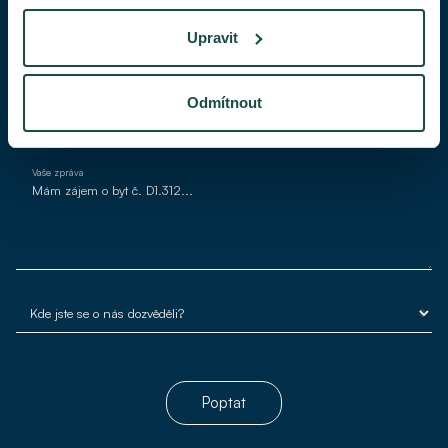
Upravit
Váš e-mail*
Odmítnout
Vaše zpráva
Poptat