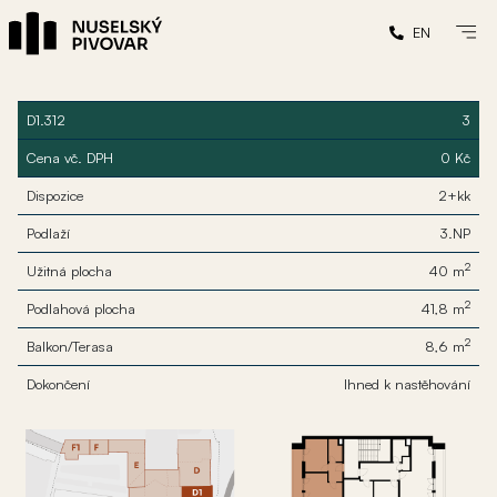
EN
D1.312
3
Cena vč. DPH
0 Kč
Dispozice
2+kk
Podlaží
3.NP
2
Užitná plocha
40 m
2
Podlahová plocha
41,8 m
2
Balkon/Terasa
8,6 m
Dokončení
Ihned k nastěhování