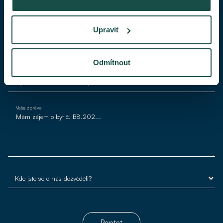
Váš telefon
Upravit
Váš e-mail*
Odmítnout
Vaše zpráva
Poptat