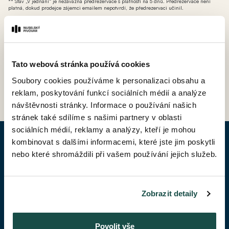
** Stav „V jednání“ je nezávazná předrezervace s platností na 5 dnů. Předrezervace není
platná, dokud prodejce zájemci emailem nepotvrdí, že předrezervaci učinil.
*** AT - ateliér (nebytová jednotka bez možnosti přihlášení k trvalému pobytu avšak s
možností odpočtu DPH).
Tato webová stránka používá cookies
Soubory cookies používáme k personalizaci obsahu a
ZPĚT DO CENÍKU
reklam, poskytování funkcí sociálních médií a analýze
návštěvnosti stránky. Informace o používání našich
stránek také sdílíme s našimi partnery v oblasti
sociálních médií, reklamy a analýzy, kteří je mohou
kombinovat s dalšími informacemi, které jste jim poskytli
POPTAT BYT
nebo které shromáždili při vašem používání jejich služeb.
Jméno*
Zobrazit detaily
Příjmení*
Povolit vše