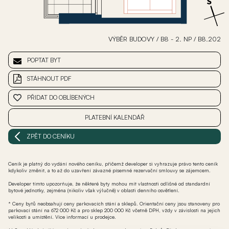
VÝBĚR BUDOVY
/
B8 - 2. NP
/
B8.202
POPTAT BYT
STÁHNOUT PDF
PŘIDAT DO OBLÍBENÝCH
PLATEBNÍ KALENDÁŘ
ZPĚT DO CENÍKU
Ceník je platný do vydání nového ceníku, přičemž developer si vyhrazuje právo tento ceník
kdykoliv změnit, a to až do uzavření závazné písemné rezervační smlouvy se zájemcem.
Developer tímto upozorňuje, že některé byty mohou mít vlastnosti odlišné od standardní
bytové jednotky, zejména (nikoliv však výlučně) v oblasti denního osvětlení.
* Ceny bytů neobsahují ceny parkovacích stání a sklepů. Orientační ceny jsou stanoveny pro
parkovací stání na 672 000 Kč a pro sklep 200 000 Kč včetně DPH, vždy v závislosti na jejich
velikosti a umístění. Více informací u prodejce.