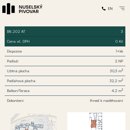
EN
B8.202 AT
3
Cena vč. DPH
0 Kč
Dispozice
1+kk
Podlaží
2.NP
2
Užitná plocha
30,3 m
2
Podlahová plocha
32,2 m
2
Balkon/Terasa
4,2 m
Dokončení
Ihned k nastěhování