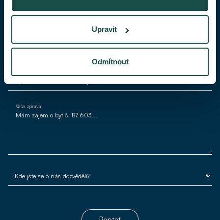
Váš telefon
Upravit
Váš e-mail*
Odmítnout
Vaše zpráva
Poptat