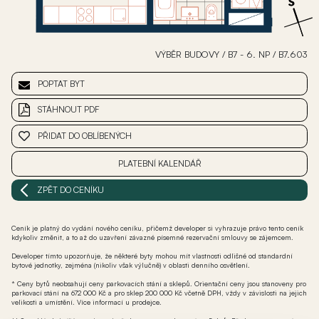
VÝBĚR BUDOVY
/
B7 - 6. NP
/
B7.603
POPTAT BYT
STÁHNOUT PDF
PŘIDAT DO OBLÍBENÝCH
PLATEBNÍ KALENDÁŘ
ZPĚT DO CENÍKU
Ceník je platný do vydání nového ceníku, přičemž developer si vyhrazuje právo tento ceník
kdykoliv změnit, a to až do uzavření závazné písemné rezervační smlouvy se zájemcem.
Developer tímto upozorňuje, že některé byty mohou mít vlastnosti odlišné od standardní
bytové jednotky, zejména (nikoliv však výlučně) v oblasti denního osvětlení.
* Ceny bytů neobsahují ceny parkovacích stání a sklepů. Orientační ceny jsou stanoveny pro
parkovací stání na 672 000 Kč a pro sklep 200 000 Kč včetně DPH, vždy v závislosti na jejich
velikosti a umístění. Více informací u prodejce.