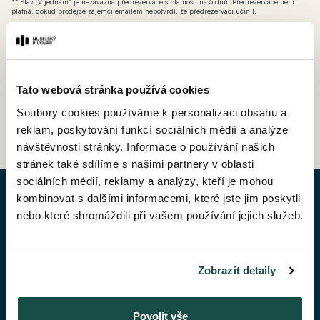
** Stav „V jednání“ je nezávazná předrezervace s platností na 5 dnů. Předrezervace není
platná, dokud prodejce zájemci emailem nepotvrdí, že předrezervaci učinil.
*** AT - ateliér (nebytová jednotka bez možnosti přihlášení k trvalému pobytu avšak s
možností odpočtu DPH).
Tato webová stránka používá cookies
Soubory cookies používáme k personalizaci obsahu a
ZPĚT DO CENÍKU
reklam, poskytování funkcí sociálních médií a analýze
návštěvnosti stránky. Informace o používání našich
stránek také sdílíme s našimi partnery v oblasti
sociálních médií, reklamy a analýzy, kteří je mohou
kombinovat s dalšími informacemi, které jste jim poskytli
POPTAT BYT
nebo které shromáždili při vašem používání jejich služeb.
Jméno*
Zobrazit detaily
Příjmení*
Povolit vše