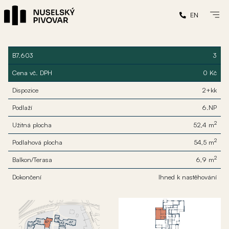
EN
B7.603
3
Cena vč. DPH
0 Kč
Dispozice
2+kk
Podlaží
6.NP
2
Užitná plocha
52,4 m
2
Podlahová plocha
54,5 m
2
Balkon/Terasa
6,9 m
Dokončení
Ihned k nastěhování