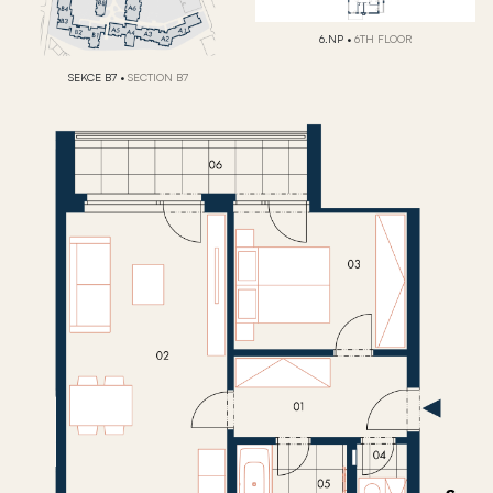
6.NP
•
6TH FLOOR
SEKCE B7
•
SECTION B7