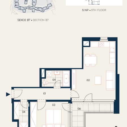
5.NP
•
5TH FLOOR
SEKCE B7
•
SECTION B7