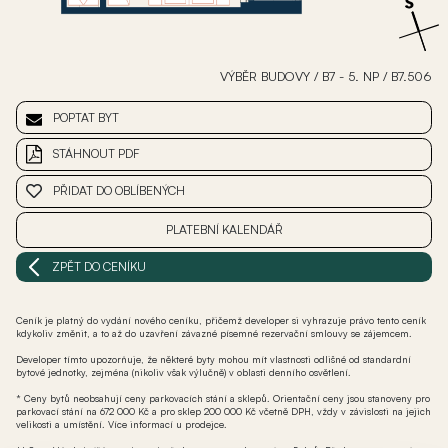
VÝBĚR BUDOVY
/
B7 - 5. NP
/
B7.506
POPTAT BYT
STÁHNOUT PDF
PŘIDAT DO OBLÍBENÝCH
PLATEBNÍ KALENDÁŘ
ZPĚT DO CENÍKU
Ceník je platný do vydání nového ceníku, přičemž developer si vyhrazuje právo tento ceník
kdykoliv změnit, a to až do uzavření závazné písemné rezervační smlouvy se zájemcem.
Developer tímto upozorňuje, že některé byty mohou mít vlastnosti odlišné od standardní
bytové jednotky, zejména (nikoliv však výlučně) v oblasti denního osvětlení.
* Ceny bytů neobsahují ceny parkovacích stání a sklepů. Orientační ceny jsou stanoveny pro
parkovací stání na 672 000 Kč a pro sklep 200 000 Kč včetně DPH, vždy v závislosti na jejich
velikosti a umístění. Více informací u prodejce.