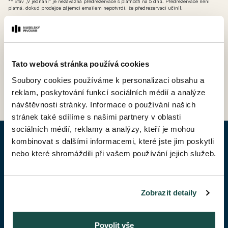
** Stav „V jednání“ je nezávazná předrezervace s platností na 5 dnů. Předrezervace není
platná, dokud prodejce zájemci emailem nepotvrdí, že předrezervaci učinil.
*** AT - ateliér (nebytová jednotka bez možnosti přihlášení k trvalému pobytu avšak s
možností odpočtu DPH).
Tato webová stránka používá cookies
Soubory cookies používáme k personalizaci obsahu a
ZPĚT DO CENÍKU
reklam, poskytování funkcí sociálních médií a analýze
návštěvnosti stránky. Informace o používání našich
stránek také sdílíme s našimi partnery v oblasti
sociálních médií, reklamy a analýzy, kteří je mohou
kombinovat s dalšími informacemi, které jste jim poskytli
POPTAT BYT
nebo které shromáždili při vašem používání jejich služeb.
Jméno*
Zobrazit detaily
Příjmení*
Povolit vše