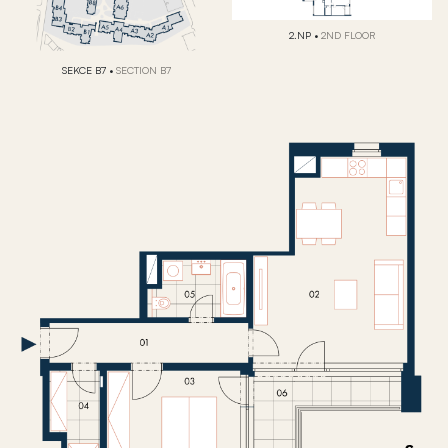
2.NP
•
2ND FLOOR
SEKCE B7
•
SECTION B7