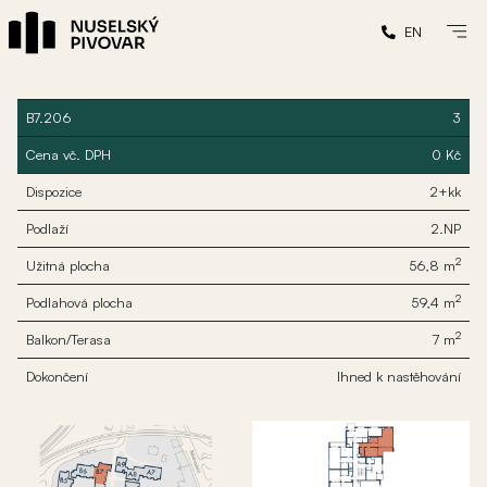
EN
B7.206
3
Cena vč. DPH
0 Kč
Dispozice
2+kk
Podlaží
2.NP
2
Užitná plocha
56,8 m
2
Podlahová plocha
59,4 m
2
Balkon/Terasa
7 m
Dokončení
Ihned k nastěhování