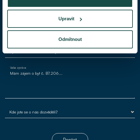
Váš telefon
Upravit
Váš e-mail*
Odmítnout
Vaše zpráva
Poptat