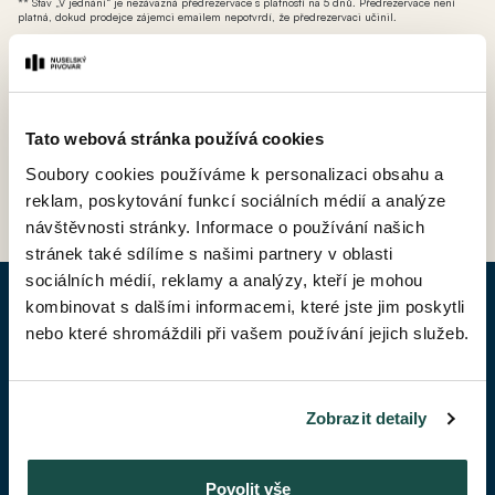
** Stav „V jednání“ je nezávazná předrezervace s platností na 5 dnů. Předrezervace není
platná, dokud prodejce zájemci emailem nepotvrdí, že předrezervaci učinil.
*** AT - ateliér (nebytová jednotka bez možnosti přihlášení k trvalému pobytu avšak s
možností odpočtu DPH).
Tato webová stránka používá cookies
Soubory cookies používáme k personalizaci obsahu a
ZPĚT DO CENÍKU
reklam, poskytování funkcí sociálních médií a analýze
návštěvnosti stránky. Informace o používání našich
stránek také sdílíme s našimi partnery v oblasti
sociálních médií, reklamy a analýzy, kteří je mohou
kombinovat s dalšími informacemi, které jste jim poskytli
POPTAT BYT
nebo které shromáždili při vašem používání jejich služeb.
Jméno*
Zobrazit detaily
Příjmení*
Povolit vše