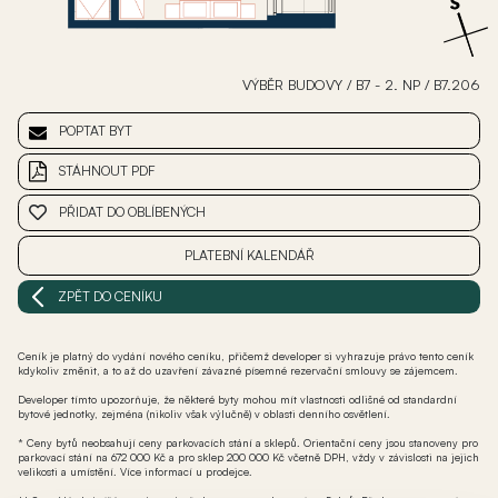
VÝBĚR BUDOVY
/
B7 - 2. NP
/
B7.206
POPTAT BYT
STÁHNOUT PDF
PŘIDAT DO OBLÍBENÝCH
PLATEBNÍ KALENDÁŘ
ZPĚT DO CENÍKU
Ceník je platný do vydání nového ceníku, přičemž developer si vyhrazuje právo tento ceník
kdykoliv změnit, a to až do uzavření závazné písemné rezervační smlouvy se zájemcem.
Developer tímto upozorňuje, že některé byty mohou mít vlastnosti odlišné od standardní
bytové jednotky, zejména (nikoliv však výlučně) v oblasti denního osvětlení.
* Ceny bytů neobsahují ceny parkovacích stání a sklepů. Orientační ceny jsou stanoveny pro
parkovací stání na 672 000 Kč a pro sklep 200 000 Kč včetně DPH, vždy v závislosti na jejich
velikosti a umístění. Více informací u prodejce.