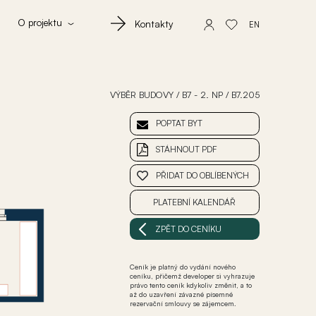
O projektu
Kontakty
EN
VÝBĚR BUDOVY
/
B7 - 2. NP
/
B7.205
POPTAT BYT
STÁHNOUT PDF
PŘIDAT DO OBLÍBENÝCH
PLATEBNÍ KALENDÁŘ
ZPĚT DO CENÍKU
Ceník je platný do vydání nového
ceníku, přičemž developer si vyhrazuje
právo tento ceník kdykoliv změnit, a to
až do uzavření závazné písemné
rezervační smlouvy se zájemcem.