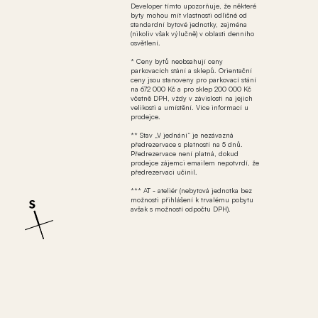
Developer tímto upozorňuje, že některé
byty mohou mít vlastnosti odlišné od
standardní bytové jednotky, zejména
(nikoliv však výlučně) v oblasti denního
osvětlení.
* Ceny bytů neobsahují ceny
parkovacích stání a sklepů. Orientační
ceny jsou stanoveny pro parkovací stání
na 672 000 Kč a pro sklep 200 000 Kč
včetně DPH, vždy v závislosti na jejich
velikosti a umístění. Více informací u
prodejce.
** Stav „V jednání“ je nezávazná
předrezervace s platností na 5 dnů.
Předrezervace není platná, dokud
prodejce zájemci emailem nepotvrdí, že
předrezervaci učinil.
*** AT - ateliér (nebytová jednotka bez
možnosti přihlášení k trvalému pobytu
avšak s možností odpočtu DPH).