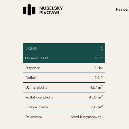
Rezide
B7.205
3
Cena vč. DPH
0 Kč
Dispozice
2+kk
Podlaží
2.NP
2
Užitná plocha
43,7 m
2
Podlahová plocha
45,8 m
2
Balkon/Terasa
5,8 m
Dokončení
Ihned k nastěhování