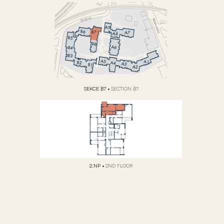
SEKCE B7
•
SECTION B7
2.NP
•
2ND FLOOR