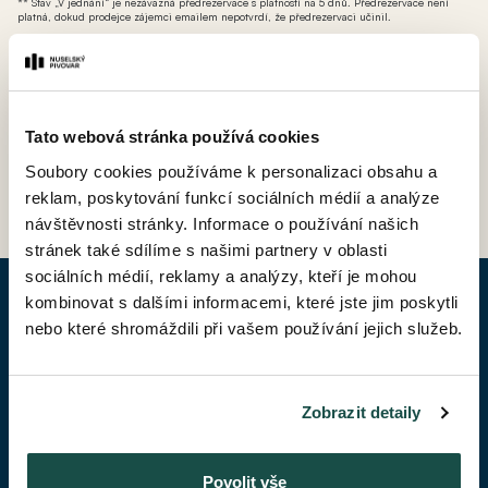
** Stav „V jednání“ je nezávazná předrezervace s platností na 5 dnů. Předrezervace není
platná, dokud prodejce zájemci emailem nepotvrdí, že předrezervaci učinil.
*** AT - ateliér (nebytová jednotka bez možnosti přihlášení k trvalému pobytu avšak s
možností odpočtu DPH).
Tato webová stránka používá cookies
Soubory cookies používáme k personalizaci obsahu a
ZPĚT DO CENÍKU
reklam, poskytování funkcí sociálních médií a analýze
návštěvnosti stránky. Informace o používání našich
stránek také sdílíme s našimi partnery v oblasti
sociálních médií, reklamy a analýzy, kteří je mohou
kombinovat s dalšími informacemi, které jste jim poskytli
POPTAT BYT
nebo které shromáždili při vašem používání jejich služeb.
Jméno*
Zobrazit detaily
Příjmení*
Povolit vše