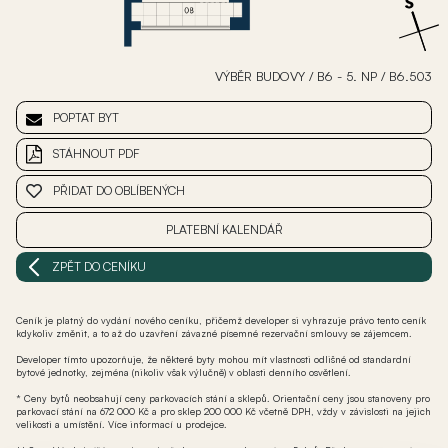
VÝBĚR BUDOVY
/
B6 - 5. NP
/
B6.503
POPTAT BYT
STÁHNOUT PDF
PŘIDAT DO OBLÍBENÝCH
PLATEBNÍ KALENDÁŘ
ZPĚT DO CENÍKU
Ceník je platný do vydání nového ceníku, přičemž developer si vyhrazuje právo tento ceník
kdykoliv změnit, a to až do uzavření závazné písemné rezervační smlouvy se zájemcem.
Developer tímto upozorňuje, že některé byty mohou mít vlastnosti odlišné od standardní
bytové jednotky, zejména (nikoliv však výlučně) v oblasti denního osvětlení.
* Ceny bytů neobsahují ceny parkovacích stání a sklepů. Orientační ceny jsou stanoveny pro
parkovací stání na 672 000 Kč a pro sklep 200 000 Kč včetně DPH, vždy v závislosti na jejich
velikosti a umístění. Více informací u prodejce.