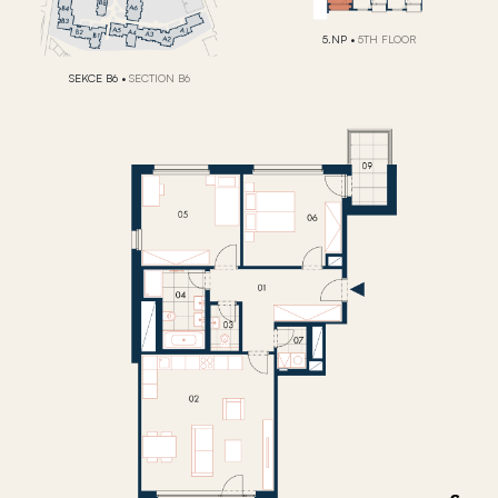
5.NP
•
5TH FLOOR
SEKCE B6
•
SECTION B6