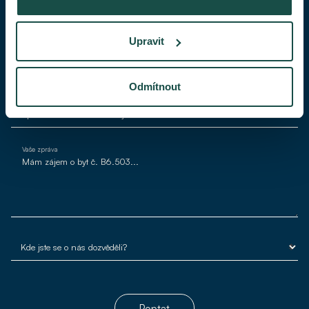
Váš telefon
Upravit
Váš e-mail*
Odmítnout
Vaše zpráva
Poptat