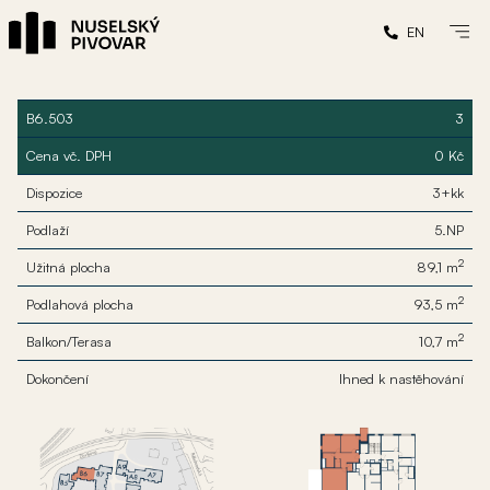
EN
B6.503
3
Cena vč. DPH
0 Kč
Dispozice
3+kk
Podlaží
5.NP
2
Užitná plocha
89,1 m
2
Podlahová plocha
93,5 m
2
Balkon/Terasa
10,7 m
Dokončení
Ihned k nastěhování