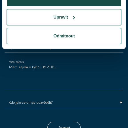
Váš telefon
Upravit
Váš e-mail*
Odmítnout
Vaše zpráva
Poptat