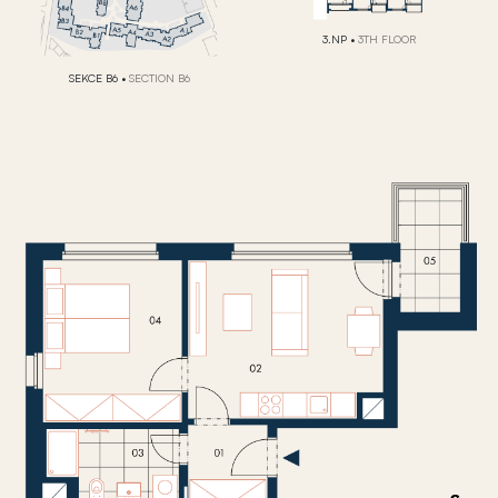
3.NP
•
3TH FLOOR
SEKCE B6
•
SECTION B6