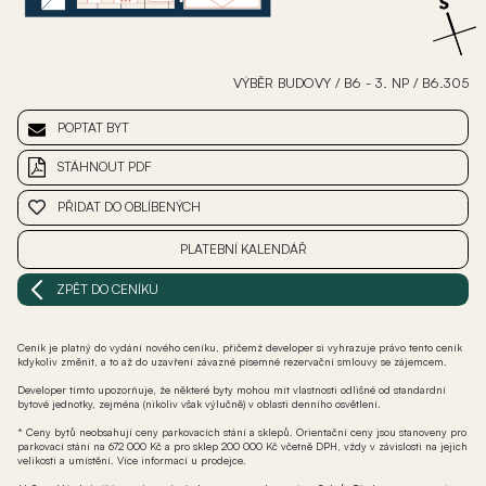
VÝBĚR BUDOVY
/
B6 - 3. NP
/
B6.305
POPTAT BYT
STÁHNOUT PDF
PŘIDAT DO OBLÍBENÝCH
PLATEBNÍ KALENDÁŘ
ZPĚT DO CENÍKU
Ceník je platný do vydání nového ceníku, přičemž developer si vyhrazuje právo tento ceník
kdykoliv změnit, a to až do uzavření závazné písemné rezervační smlouvy se zájemcem.
Developer tímto upozorňuje, že některé byty mohou mít vlastnosti odlišné od standardní
bytové jednotky, zejména (nikoliv však výlučně) v oblasti denního osvětlení.
* Ceny bytů neobsahují ceny parkovacích stání a sklepů. Orientační ceny jsou stanoveny pro
parkovací stání na 672 000 Kč a pro sklep 200 000 Kč včetně DPH, vždy v závislosti na jejich
velikosti a umístění. Více informací u prodejce.