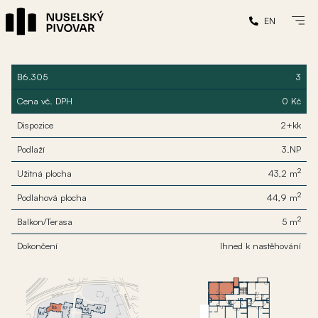
EN
B6.305
3
Cena vč. DPH
0 Kč
Dispozice
2+kk
Podlaží
3.NP
2
Užitná plocha
43,2 m
2
Podlahová plocha
44,9 m
2
Balkon/Terasa
5 m
Dokončení
Ihned k nastěhování