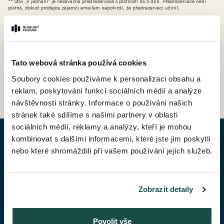
** Stav „V jednání“ je nezávazná předrezervace s platností na 5 dnů. Předrezervace není
platná, dokud prodejce zájemci emailem nepotvrdí, že předrezervaci učinil.
*** AT - ateliér (nebytová jednotka bez možnosti přihlášení k trvalému pobytu avšak s
možností odpočtu DPH).
Tato webová stránka používá cookies
Soubory cookies používáme k personalizaci obsahu a
ZPĚT DO CENÍKU
reklam, poskytování funkcí sociálních médií a analýze
návštěvnosti stránky. Informace o používání našich
stránek také sdílíme s našimi partnery v oblasti
sociálních médií, reklamy a analýzy, kteří je mohou
kombinovat s dalšími informacemi, které jste jim poskytli
POPTAT BYT
nebo které shromáždili při vašem používání jejich služeb.
Jméno*
Zobrazit detaily
Příjmení*
Povolit vše