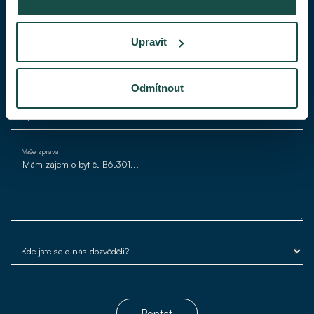
Váš telefon
Upravit
Váš e-mail*
Odmítnout
Vaše zpráva
Poptat