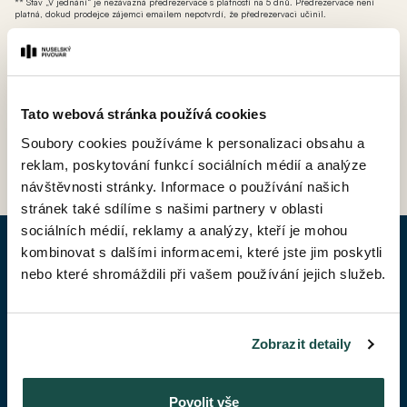
** Stav „V jednání“ je nezávazná předrezervace s platností na 5 dnů. Předrezervace není
platná, dokud prodejce zájemci emailem nepotvrdí, že předrezervaci učinil.
*** AT - ateliér (nebytová jednotka bez možnosti přihlášení k trvalému pobytu avšak s
možností odpočtu DPH).
Tato webová stránka používá cookies
Soubory cookies používáme k personalizaci obsahu a
ZPĚT DO CENÍKU
reklam, poskytování funkcí sociálních médií a analýze
návštěvnosti stránky. Informace o používání našich
stránek také sdílíme s našimi partnery v oblasti
sociálních médií, reklamy a analýzy, kteří je mohou
kombinovat s dalšími informacemi, které jste jim poskytli
POPTAT BYT
nebo které shromáždili při vašem používání jejich služeb.
Jméno*
Zobrazit detaily
Příjmení*
Povolit vše