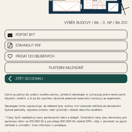
VÝBĚR BUDOVY
/
B6 - 3. NP
/
B6.301
POPTAT BYT
STÁHNOUT PDF
PŘIDAT DO OBLÍBENÝCH
PLATEBNÍ KALENDÁŘ
ZPĚT DO CENÍKU
Ceník je platný do vydání nového ceníku, přičemž developer si vyhrazuje právo tento ceník
kdykoliv změnit, a to až do uzavření závazné písemné rezervační smlouvy se zájemcem.
Developer tímto upozorňuje, že některé byty mohou mít vlastnosti odlišné od standardní
bytové jednotky, zejména (nikoliv však výlučně) v oblasti denního osvětlení.
* Ceny bytů neobsahují ceny parkovacích stání a sklepů. Orientační ceny jsou stanoveny pro
parkovací stání na 672 000 Kč a pro sklep 200 000 Kč včetně DPH, vždy v závislosti na jejich
velikosti a umístění. Více informací u prodejce.