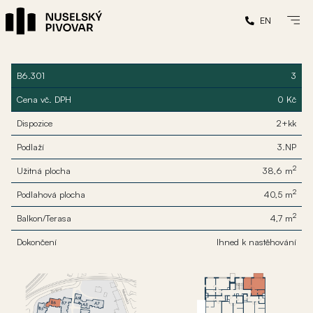
EN
B6.301
3
Cena vč. DPH
0 Kč
Dispozice
2+kk
Podlaží
3.NP
2
Užitná plocha
38,6 m
2
Podlahová plocha
40,5 m
2
Balkon/Terasa
4,7 m
Dokončení
Ihned k nastěhování