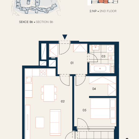
2.NP
•
2ND FLOOR
SEKCE B6
•
SECTION B6