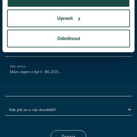
Váš telefon
Upravit
Váš e-mail*
Odmítnout
Vaše zpráva
Poptat