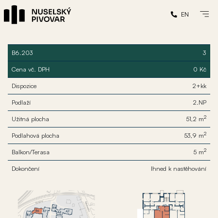
EN
B6.203
3
Cena vč. DPH
0 Kč
Dispozice
2+kk
Podlaží
2.NP
2
Užitná plocha
51,2 m
2
Podlahová plocha
53,9 m
2
Balkon/Terasa
5 m
Dokončení
Ihned k nastěhování