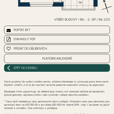
VÝBĚR BUDOVY
/
B6 - 2. NP
/
B6.203
POPTAT BYT
STÁHNOUT PDF
PŘIDAT DO OBLÍBENÝCH
PLATEBNÍ KALENDÁŘ
ZPĚT DO CENÍKU
Ceník je platný do vydání nového ceníku, přičemž developer si vyhrazuje právo tento ceník
kdykoliv změnit, a to až do uzavření závazné písemné rezervační smlouvy se zájemcem.
Developer tímto upozorňuje, že některé byty mohou mít vlastnosti odlišné od standardní
bytové jednotky, zejména (nikoliv však výlučně) v oblasti denního osvětlení.
* Ceny bytů neobsahují ceny parkovacích stání a sklepů. Orientační ceny jsou stanoveny pro
parkovací stání na 672 000 Kč a pro sklep 200 000 Kč včetně DPH, vždy v závislosti na jejich
velikosti a umístění. Více informací u prodejce.