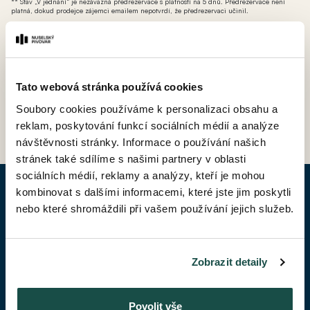
** Stav „V jednání“ je nezávazná předrezervace s platností na 5 dnů. Předrezervace není
platná, dokud prodejce zájemci emailem nepotvrdí, že předrezervaci učinil.
*** AT - ateliér (nebytová jednotka bez možnosti přihlášení k trvalému pobytu avšak s
možností odpočtu DPH).
Tato webová stránka používá cookies
Soubory cookies používáme k personalizaci obsahu a
ZPĚT DO CENÍKU
reklam, poskytování funkcí sociálních médií a analýze
návštěvnosti stránky. Informace o používání našich
stránek také sdílíme s našimi partnery v oblasti
sociálních médií, reklamy a analýzy, kteří je mohou
kombinovat s dalšími informacemi, které jste jim poskytli
POPTAT BYT
nebo které shromáždili při vašem používání jejich služeb.
Jméno*
Zobrazit detaily
Příjmení*
Povolit vše