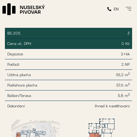
EN
B5.205
3
Cena vč. DPH
0 Kč
Dispozice
2+kk
Podlaží
2.NP
2
Užitná plocha
55,2 m
2
Podlahová plocha
57,6 m
2
Balkon/Terasa
5,8 m
Dokončení
Ihned k nastěhování