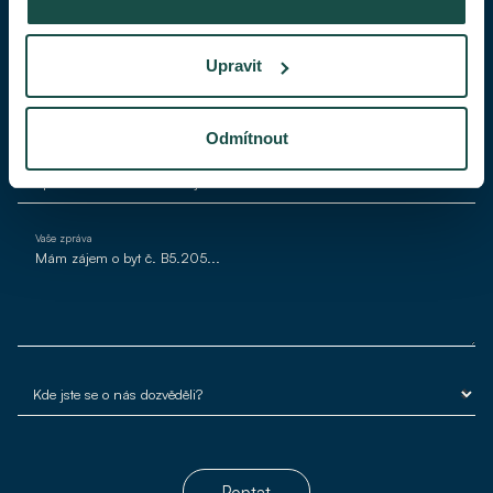
Váš telefon
Upravit
Váš e-mail*
Odmítnout
Vaše zpráva
Poptat