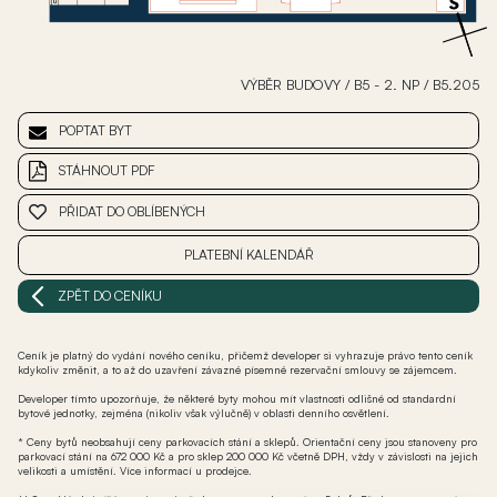
VÝBĚR BUDOVY
/
B5 - 2. NP
/
B5.205
POPTAT BYT
STÁHNOUT PDF
PŘIDAT DO OBLÍBENÝCH
PLATEBNÍ KALENDÁŘ
ZPĚT DO CENÍKU
Ceník je platný do vydání nového ceníku, přičemž developer si vyhrazuje právo tento ceník
kdykoliv změnit, a to až do uzavření závazné písemné rezervační smlouvy se zájemcem.
Developer tímto upozorňuje, že některé byty mohou mít vlastnosti odlišné od standardní
bytové jednotky, zejména (nikoliv však výlučně) v oblasti denního osvětlení.
* Ceny bytů neobsahují ceny parkovacích stání a sklepů. Orientační ceny jsou stanoveny pro
parkovací stání na 672 000 Kč a pro sklep 200 000 Kč včetně DPH, vždy v závislosti na jejich
velikosti a umístění. Více informací u prodejce.