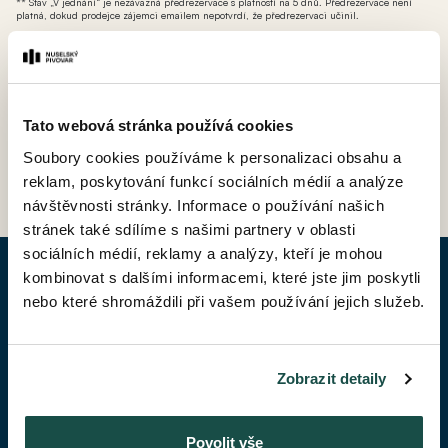
** Stav „V jednání“ je nezávazná předrezervace s platností na 5 dnů. Předrezervace není
platná, dokud prodejce zájemci emailem nepotvrdí, že předrezervaci učinil.
*** AT - ateliér (nebytová jednotka bez možnosti přihlášení k trvalému pobytu avšak s
možností odpočtu DPH).
Tato webová stránka používá cookies
Soubory cookies používáme k personalizaci obsahu a
ZPĚT DO CENÍKU
reklam, poskytování funkcí sociálních médií a analýze
návštěvnosti stránky. Informace o používání našich
stránek také sdílíme s našimi partnery v oblasti
sociálních médií, reklamy a analýzy, kteří je mohou
kombinovat s dalšími informacemi, které jste jim poskytli
POPTAT BYT
nebo které shromáždili při vašem používání jejich služeb.
Jméno*
Zobrazit detaily
Příjmení*
Povolit vše