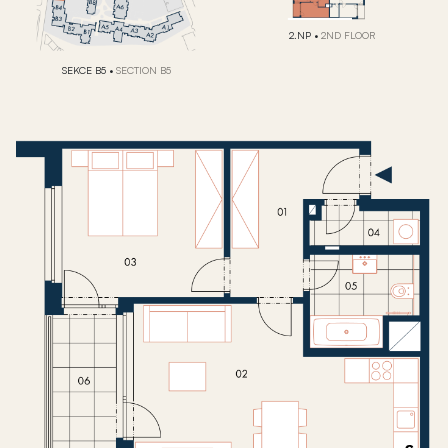
2.NP
•
2ND FLOOR
SEKCE B5
•
SECTION B5