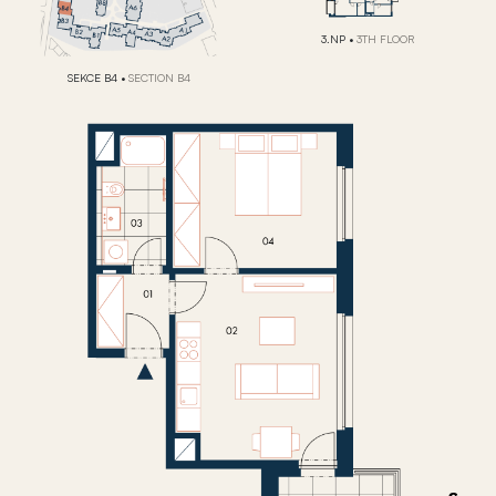
3.NP
•
3TH FLOOR
SEKCE B4
•
SECTION B4