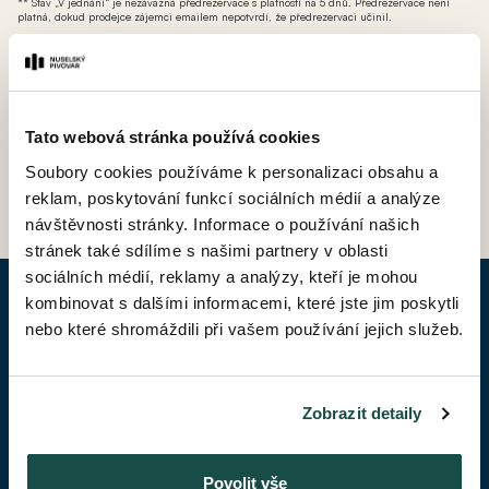
** Stav „V jednání“ je nezávazná předrezervace s platností na 5 dnů. Předrezervace není
platná, dokud prodejce zájemci emailem nepotvrdí, že předrezervaci učinil.
*** AT - ateliér (nebytová jednotka bez možnosti přihlášení k trvalému pobytu avšak s
možností odpočtu DPH).
Tato webová stránka používá cookies
Soubory cookies používáme k personalizaci obsahu a
ZPĚT DO CENÍKU
reklam, poskytování funkcí sociálních médií a analýze
návštěvnosti stránky. Informace o používání našich
stránek také sdílíme s našimi partnery v oblasti
sociálních médií, reklamy a analýzy, kteří je mohou
kombinovat s dalšími informacemi, které jste jim poskytli
POPTAT BYT
nebo které shromáždili při vašem používání jejich služeb.
Jméno*
Zobrazit detaily
Příjmení*
Povolit vše