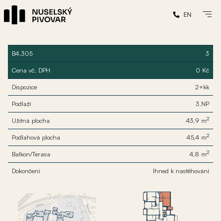
EN
B4.305
3
Cena vč. DPH
0 Kč
Dispozice
2+kk
Podlaží
3.NP
2
Užitná plocha
43,9 m
2
Podlahová plocha
45,4 m
2
Balkon/Terasa
4,8 m
Dokončení
Ihned k nastěhování