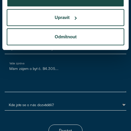
Váš telefon
Upravit
Váš e-mail*
Odmítnout
Vaše zpráva
Poptat