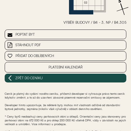
VÝBĚR BUDOVY
/
B4 - 3. NP
/
B4.305
POPTAT BYT
STÁHNOUT PDF
PŘIDAT DO OBLÍBENÝCH
PLATEBNÍ KALENDÁŘ
ZPĚT DO CENÍKU
Ceník je platný do vydání nového ceníku, přičemž developer si vyhrazuje právo tento ceník
kdykoliv změnit, a to až do uzavření závazné písemné rezervační smlouvy se zájemcem.
Developer tímto upozorňuje, že některé byty mohou mít vlastnosti odlišné od standardní
bytové jednotky, zejména (nikoliv však výlučně) v oblasti denního osvětlení.
* Ceny bytů neobsahují ceny parkovacích stání a sklepů. Orientační ceny jsou stanoveny pro
parkovací stání na 672 000 Kč a pro sklep 200 000 Kč včetně DPH, vždy v závislosti na jejich
velikosti a umístění. Více informací u prodejce.