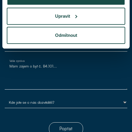
Váš telefon
Upravit
Váš e-mail*
Odmítnout
Vaše zpráva
Poptat