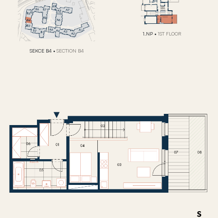
1.NP
•
1ST FLOOR
SEKCE B4
•
SECTION B4