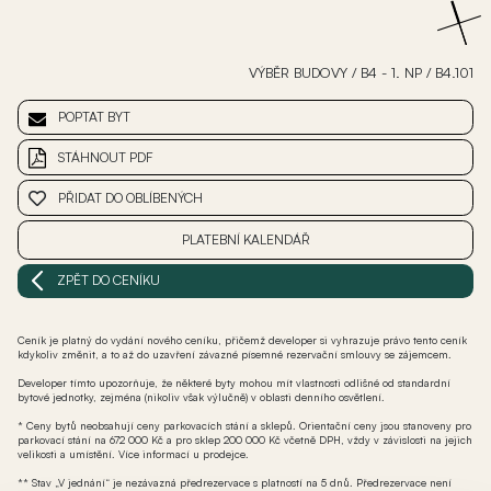
VÝBĚR BUDOVY
/
B4 - 1. NP
/
B4.101
POPTAT BYT
STÁHNOUT PDF
PŘIDAT DO OBLÍBENÝCH
PLATEBNÍ KALENDÁŘ
ZPĚT DO CENÍKU
Ceník je platný do vydání nového ceníku, přičemž developer si vyhrazuje právo tento ceník
kdykoliv změnit, a to až do uzavření závazné písemné rezervační smlouvy se zájemcem.
Developer tímto upozorňuje, že některé byty mohou mít vlastnosti odlišné od standardní
bytové jednotky, zejména (nikoliv však výlučně) v oblasti denního osvětlení.
* Ceny bytů neobsahují ceny parkovacích stání a sklepů. Orientační ceny jsou stanoveny pro
parkovací stání na 672 000 Kč a pro sklep 200 000 Kč včetně DPH, vždy v závislosti na jejich
velikosti a umístění. Více informací u prodejce.
** Stav „V jednání“ je nezávazná předrezervace s platností na 5 dnů. Předrezervace není