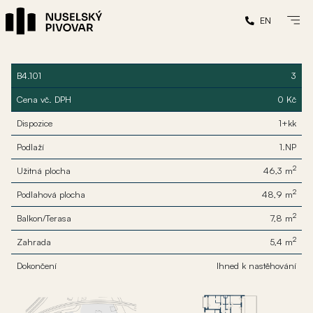
EN
B4.101
3
Cena vč. DPH
0 Kč
Dispozice
1+kk
Podlaží
1.NP
2
Užitná plocha
46,3 m
2
Podlahová plocha
48,9 m
2
Balkon/Terasa
7,8 m
2
Zahrada
5,4 m
Dokončení
Ihned k nastěhování