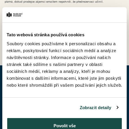
platná, dokud prodejce zájemci emailem nepotvrdí, že předrezervaci učinil.
*** AT - ateliér (nebytová jednotka bez možnosti přihlášení k trvalému pobytu avšak s
možností odpočtu DPH).
Tato webová stránka používá cookies
ZPĚT DO CENÍKU
Soubory cookies používáme k personalizaci obsahu a
reklam, poskytování funkcí sociálních médií a analýze
návštěvnosti stránky. Informace o používání našich
stránek také sdílíme s našimi partnery v oblasti
sociálních médií, reklamy a analýzy, kteří je mohou
kombinovat s dalšími informacemi, které jste jim poskytli
POPTAT BYT
nebo které shromáždili při vašem používání jejich služeb.
Jméno*
Zobrazit detaily
Příjmení*
Povolit vše