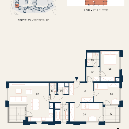
7.NP
•
7TH FLOOR
SEKCE B3
•
SECTION B3