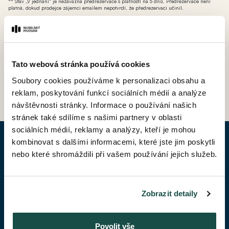
** Stav „V jednání“ je nezávazná předrezervace s platností na 5 dnů. Předrezervace není
platná, dokud prodejce zájemci emailem nepotvrdí, že předrezervaci učinil.
*** AT - ateliér (nebytová jednotka bez možnosti přihlášení k trvalému pobytu avšak s
možností odpočtu DPH).
Tato webová stránka používá cookies
Soubory cookies používáme k personalizaci obsahu a
ZPĚT DO CENÍKU
reklam, poskytování funkcí sociálních médií a analýze
návštěvnosti stránky. Informace o používání našich
stránek také sdílíme s našimi partnery v oblasti
sociálních médií, reklamy a analýzy, kteří je mohou
kombinovat s dalšími informacemi, které jste jim poskytli
POPTAT BYT
nebo které shromáždili při vašem používání jejich služeb.
Jméno*
Zobrazit detaily
Příjmení*
Povolit vše