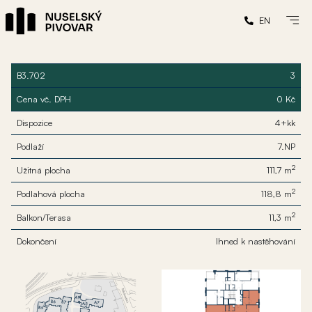
EN
B3.702
3
Cena vč. DPH
0 Kč
Dispozice
4+kk
Podlaží
7.NP
2
Užitná plocha
111,7 m
2
Podlahová plocha
118,8 m
2
Balkon/Terasa
11,3 m
Dokončení
Ihned k nastěhování