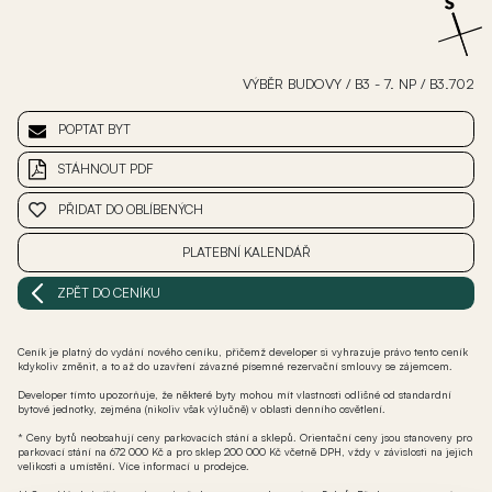
VÝBĚR BUDOVY
/
B3 - 7. NP
/
B3.702
POPTAT BYT
STÁHNOUT PDF
PŘIDAT DO OBLÍBENÝCH
PLATEBNÍ KALENDÁŘ
ZPĚT DO CENÍKU
Ceník je platný do vydání nového ceníku, přičemž developer si vyhrazuje právo tento ceník
kdykoliv změnit, a to až do uzavření závazné písemné rezervační smlouvy se zájemcem.
Developer tímto upozorňuje, že některé byty mohou mít vlastnosti odlišné od standardní
bytové jednotky, zejména (nikoliv však výlučně) v oblasti denního osvětlení.
* Ceny bytů neobsahují ceny parkovacích stání a sklepů. Orientační ceny jsou stanoveny pro
parkovací stání na 672 000 Kč a pro sklep 200 000 Kč včetně DPH, vždy v závislosti na jejich
velikosti a umístění. Více informací u prodejce.