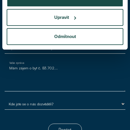
Váš telefon
Upravit
Váš e-mail*
Odmítnout
Vaše zpráva
Poptat