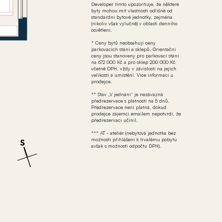
Developer tímto upozorňuje, že některé
byty mohou mít vlastnosti odlišné od
standardní bytové jednotky, zejména
(nikoliv však výlučně) v oblasti denního
osvětlení.
* Ceny bytů neobsahují ceny
parkovacích stání a sklepů. Orientační
ceny jsou stanoveny pro parkovací stání
na 672 000 Kč a pro sklep 200 000 Kč
včetně DPH, vždy v závislosti na jejich
velikosti a umístění. Více informací u
prodejce.
** Stav „V jednání“ je nezávazná
předrezervace s platností na 5 dnů.
Předrezervace není platná, dokud
prodejce zájemci emailem nepotvrdí, že
předrezervaci učinil.
*** AT - ateliér (nebytová jednotka bez
možnosti přihlášení k trvalému pobytu
avšak s možností odpočtu DPH).