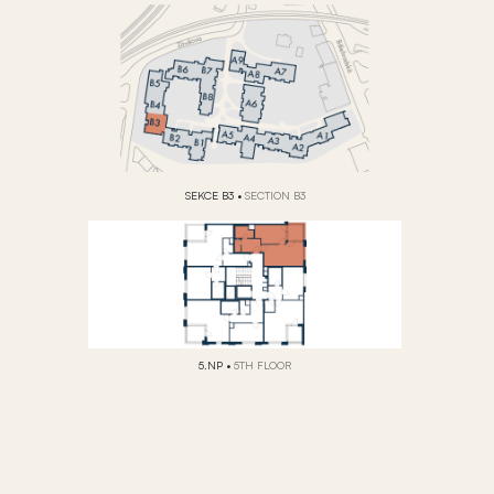
SEKCE B3
•
SECTION B3
5.NP
•
5TH FLOOR