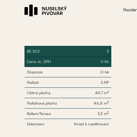
Rezide
B3.502
3
Cena vč. DPH
0 Kč
Dispozice
2+kk
Podlaží
5.NP
2
Užitná plocha
44,7 m
2
Podlahová plocha
46,8 m
2
Balkon/Terasa
5,3 m
Dokončení
Ihned k nastěhování