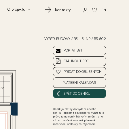
O projektu
Kontakty
EN
VÝBĚR BUDOVY
/
B3 - 5. NP
/
B3.502
POPTAT BYT
STÁHNOUT PDF
PŘIDAT DO OBLÍBENÝCH
PLATEBNÍ KALENDÁŘ
ZPĚT DO CENÍKU
Ceník je platný do vydání nového
ceníku, přičemž developer si vyhrazuje
právo tento ceník kdykoliv změnit, a to
až do uzavření závazné písemné
rezervační smlouvy se zájemcem.