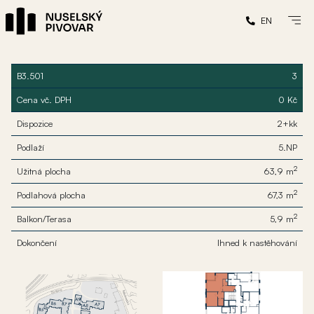
EN
B3.501
3
Cena vč. DPH
0 Kč
Dispozice
2+kk
Podlaží
5.NP
2
Užitná plocha
63,9 m
2
Podlahová plocha
67,3 m
2
Balkon/Terasa
5,9 m
Dokončení
Ihned k nastěhování