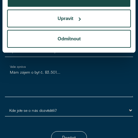
Váš telefon
Upravit
Váš e-mail*
Odmítnout
Vaše zpráva
Poptat