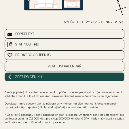
VÝBĚR BUDOVY
/
B3 - 5. NP
/
B3.501
POPTAT BYT
STÁHNOUT PDF
PŘIDAT DO OBLÍBENÝCH
PLATEBNÍ KALENDÁŘ
ZPĚT DO CENÍKU
Ceník je platný do vydání nového ceníku, přičemž developer si vyhrazuje právo tento ceník
kdykoliv změnit, a to až do uzavření závazné písemné rezervační smlouvy se zájemcem.
Developer tímto upozorňuje, že některé byty mohou mít vlastnosti odlišné od standardní
bytové jednotky, zejména (nikoliv však výlučně) v oblasti denního osvětlení.
* Ceny bytů neobsahují ceny parkovacích stání a sklepů. Orientační ceny jsou stanoveny pro
parkovací stání na 672 000 Kč a pro sklep 200 000 Kč včetně DPH, vždy v závislosti na jejich
velikosti a umístění. Více informací u prodejce.