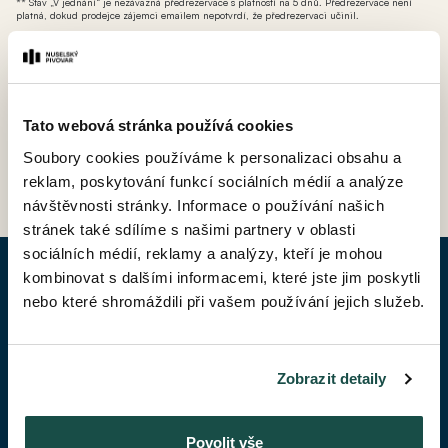
** Stav „V jednání“ je nezávazná předrezervace s platností na 5 dnů. Předrezervace není
platná, dokud prodejce zájemci emailem nepotvrdí, že předrezervaci učinil.
*** AT - ateliér (nebytová jednotka bez možnosti přihlášení k trvalému pobytu avšak s
možností odpočtu DPH).
Tato webová stránka používá cookies
Soubory cookies používáme k personalizaci obsahu a
ZPĚT DO CENÍKU
reklam, poskytování funkcí sociálních médií a analýze
návštěvnosti stránky. Informace o používání našich
stránek také sdílíme s našimi partnery v oblasti
sociálních médií, reklamy a analýzy, kteří je mohou
kombinovat s dalšími informacemi, které jste jim poskytli
POPTAT BYT
nebo které shromáždili při vašem používání jejich služeb.
Jméno*
Zobrazit detaily
Příjmení*
Povolit vše