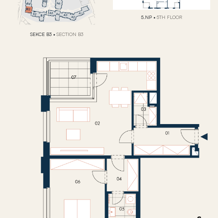
5.NP
•
5TH FLOOR
SEKCE B3
•
SECTION B3