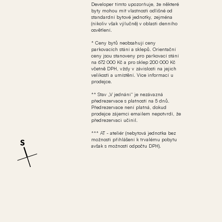
Developer tímto upozorňuje, že některé
byty mohou mít vlastnosti odlišné od
standardní bytové jednotky, zejména
(nikoliv však výlučně) v oblasti denního
osvětlení.
* Ceny bytů neobsahují ceny
parkovacích stání a sklepů. Orientační
ceny jsou stanoveny pro parkovací stání
na 672 000 Kč a pro sklep 200 000 Kč
včetně DPH, vždy v závislosti na jejich
velikosti a umístění. Více informací u
prodejce.
** Stav „V jednání“ je nezávazná
předrezervace s platností na 5 dnů.
Předrezervace není platná, dokud
prodejce zájemci emailem nepotvrdí, že
předrezervaci učinil.
*** AT - ateliér (nebytová jednotka bez
možnosti přihlášení k trvalému pobytu
avšak s možností odpočtu DPH).