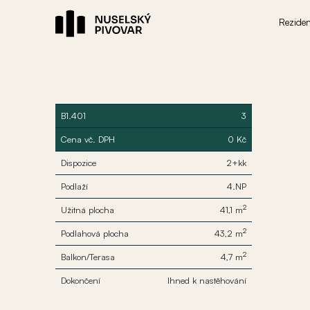
Rezide
B1.401
3
Cena vč. DPH
0 Kč
Dispozice
2+kk
Podlaží
4.NP
2
Užitná plocha
41,1 m
2
Podlahová plocha
43,2 m
2
Balkon/Terasa
4,7 m
Dokončení
Ihned k nastěhování