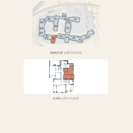
SEKCE B1
•
SECTION B1
4.NP
•
4TH FLOOR