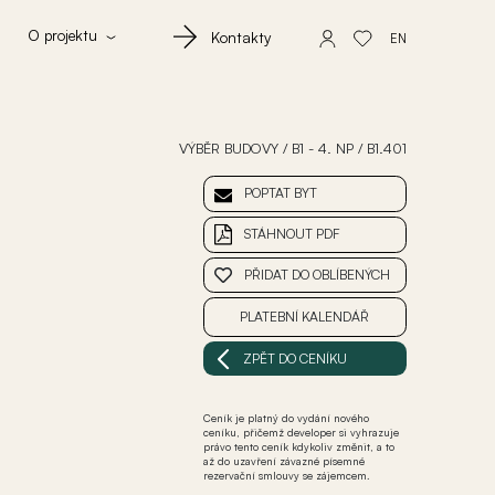
O projektu
Kontakty
EN
VÝBĚR BUDOVY
/
B1 - 4. NP
/
B1.401
POPTAT BYT
STÁHNOUT PDF
PŘIDAT DO OBLÍBENÝCH
PLATEBNÍ KALENDÁŘ
ZPĚT DO CENÍKU
Ceník je platný do vydání nového
ceníku, přičemž developer si vyhrazuje
právo tento ceník kdykoliv změnit, a to
až do uzavření závazné písemné
rezervační smlouvy se zájemcem.