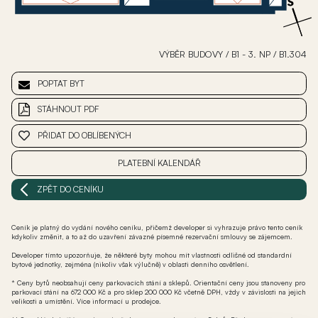
VÝBĚR BUDOVY
/
B1 - 3. NP
/
B1.304
POPTAT BYT
STÁHNOUT PDF
PŘIDAT DO OBLÍBENÝCH
PLATEBNÍ KALENDÁŘ
ZPĚT DO CENÍKU
Ceník je platný do vydání nového ceníku, přičemž developer si vyhrazuje právo tento ceník
kdykoliv změnit, a to až do uzavření závazné písemné rezervační smlouvy se zájemcem.
Developer tímto upozorňuje, že některé byty mohou mít vlastnosti odlišné od standardní
bytové jednotky, zejména (nikoliv však výlučně) v oblasti denního osvětlení.
* Ceny bytů neobsahují ceny parkovacích stání a sklepů. Orientační ceny jsou stanoveny pro
parkovací stání na 672 000 Kč a pro sklep 200 000 Kč včetně DPH, vždy v závislosti na jejich
velikosti a umístění. Více informací u prodejce.