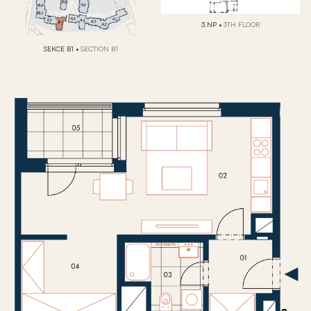
3.NP
•
3TH FLOOR
SEKCE B1
•
SECTION B1