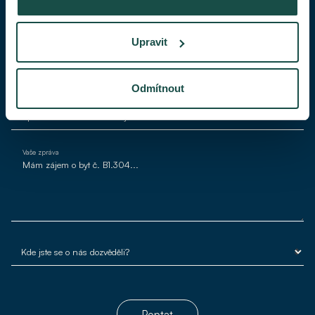
Váš telefon
Upravit
Váš e-mail*
Odmítnout
Vaše zpráva
Poptat