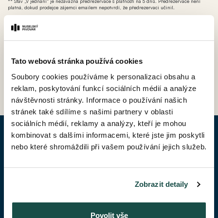
** Stav „V jednání“ je nezávazná předrezervace s platností na 5 dnů. Předrezervace není
platná, dokud prodejce zájemci emailem nepotvrdí, že předrezervaci učinil.
*** AT - ateliér (nebytová jednotka bez možnosti přihlášení k trvalému pobytu avšak s
možností odpočtu DPH).
Tato webová stránka používá cookies
Soubory cookies používáme k personalizaci obsahu a
ZPĚT DO CENÍKU
reklam, poskytování funkcí sociálních médií a analýze
návštěvnosti stránky. Informace o používání našich
stránek také sdílíme s našimi partnery v oblasti
sociálních médií, reklamy a analýzy, kteří je mohou
kombinovat s dalšími informacemi, které jste jim poskytli
POPTAT BYT
nebo které shromáždili při vašem používání jejich služeb.
Jméno*
Zobrazit detaily
Příjmení*
Povolit vše