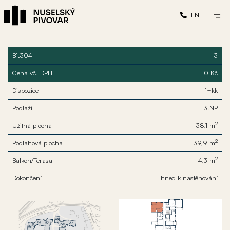
EN
B1.304
3
Cena vč. DPH
0 Kč
Dispozice
1+kk
Podlaží
3.NP
2
Užitná plocha
38,1 m
2
Podlahová plocha
39,9 m
2
Balkon/Terasa
4,3 m
Dokončení
Ihned k nastěhování