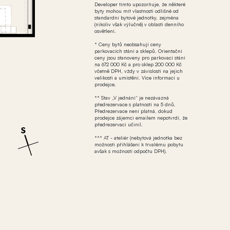
Developer tímto upozorňuje, že některé
byty mohou mít vlastnosti odlišné od
standardní bytové jednotky, zejména
(nikoliv však výlučně) v oblasti denního
osvětlení.
* Ceny bytů neobsahují ceny
parkovacích stání a sklepů. Orientační
ceny jsou stanoveny pro parkovací stání
na 672 000 Kč a pro sklep 200 000 Kč
včetně DPH, vždy v závislosti na jejich
velikosti a umístění. Více informací u
prodejce.
** Stav „V jednání“ je nezávazná
předrezervace s platností na 5 dnů.
Předrezervace není platná, dokud
prodejce zájemci emailem nepotvrdí, že
předrezervaci učinil.
*** AT - ateliér (nebytová jednotka bez
možnosti přihlášení k trvalému pobytu
avšak s možností odpočtu DPH).