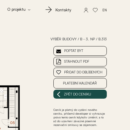
O projektu
Kontakty
EN
VÝBĚR BUDOVY
/
B - 3. NP
/
B.313
POPTAT BYT
STÁHNOUT PDF
PŘIDAT DO OBLÍBENÝCH
PLATEBNÍ KALENDÁŘ
ZPĚT DO CENÍKU
Ceník je platný do vydání nového
ceníku, přičemž developer si vyhrazuje
právo tento ceník kdykoliv změnit, a to
až do uzavření závazné písemné
rezervační smlouvy se zájemcem.