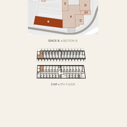
SEKCE B.
•
SECTION B.
3.NP
•
3TH FLOOR