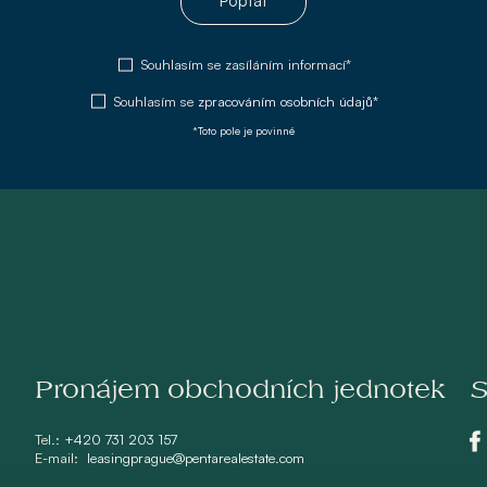
Poptat
Souhlasím se zasíláním informací*
Souhlasím se
zpracováním osobních údajů*
*Toto pole je povinné
Pronájem obchodních jednotek
S
Tel.:
+420 731 203 157
E-mail:
leasingprague@pentarealestate.com