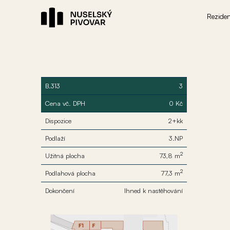
Rezide
B.313
3
Cena vč. DPH
0 Kč
Dispozice
2+kk
Podlaží
3.NP
2
Užitná plocha
73,8 m
2
Podlahová plocha
77,3 m
Dokončení
Ihned k nastěhování