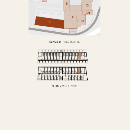
SEKCE B.
•
SECTION B.
3.NP
•
3TH FLOOR