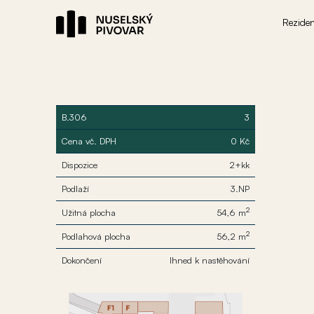
Rezide
B.306
3
Cena vč. DPH
0 Kč
Dispozice
2+kk
Podlaží
3.NP
2
Užitná plocha
54,6 m
2
Podlahová plocha
56,2 m
Dokončení
Ihned k nastěhování