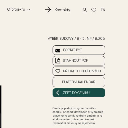
O projektu
Kontakty
EN
VÝBĚR BUDOVY
/
B - 3. NP
/
B.306
POPTAT BYT
STÁHNOUT PDF
PŘIDAT DO OBLÍBENÝCH
PLATEBNÍ KALENDÁŘ
ZPĚT DO CENÍKU
Ceník je platný do vydání nového
ceníku, přičemž developer si vyhrazuje
právo tento ceník kdykoliv změnit, a to
až do uzavření závazné písemné
rezervační smlouvy se zájemcem.