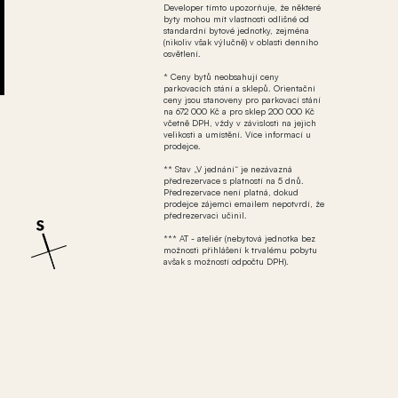
Developer tímto upozorňuje, že některé
byty mohou mít vlastnosti odlišné od
standardní bytové jednotky, zejména
(nikoliv však výlučně) v oblasti denního
osvětlení.
* Ceny bytů neobsahují ceny
parkovacích stání a sklepů. Orientační
ceny jsou stanoveny pro parkovací stání
na 672 000 Kč a pro sklep 200 000 Kč
včetně DPH, vždy v závislosti na jejich
velikosti a umístění. Více informací u
prodejce.
** Stav „V jednání“ je nezávazná
předrezervace s platností na 5 dnů.
Předrezervace není platná, dokud
prodejce zájemci emailem nepotvrdí, že
předrezervaci učinil.
*** AT - ateliér (nebytová jednotka bez
možnosti přihlášení k trvalému pobytu
avšak s možností odpočtu DPH).