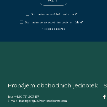
Poptat
Souhlasím se zasíláním informací*
Souhlasím se
zpracováním osobních údajů*
*Toto pole je povinné
Pronájem obchodních jednotek
S
Tel.:
+420 731 203 157
E-mail:
leasingprague@pentarealestate.com