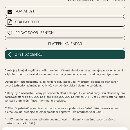
POPTAT BYT
STÁHNOUT PDF
PŘIDAT DO OBLÍBENÝCH
PLATEBNÍ KALENDÁŘ
ZPĚT DO CENÍKU
Ceník je platný do vydání nového ceníku, přičemž developer si vyhrazuje právo tento ceník
kdykoliv změnit, a to až do uzavření závazné písemné rezervační smlouvy se zájemcem.
Developer tímto upozorňuje, že některé byty mohou mít vlastnosti odlišné od standardní
bytové jednotky, zejména (nikoliv však výlučně) v oblasti denního osvětlení.
* Ceny bytů neobsahují ceny parkovacích stání a sklepů. Orientační ceny jsou stanoveny pro
parkovací stání na 672 000 Kč a pro sklep 200 000 Kč včetně DPH, vždy v závislosti na jejich
velikosti a umístění. Více informací u prodejce.
** Stav „V jednání“ je nezávazná předrezervace s platností na 5 dnů. Předrezervace není
platná, dokud prodejce zájemci emailem nepotvrdí, že předrezervaci učinil.
*** AT - ateliér (nebytová jednotka bez možnosti přihlášení k trvalému pobytu avšak s
možností odpočtu DPH).