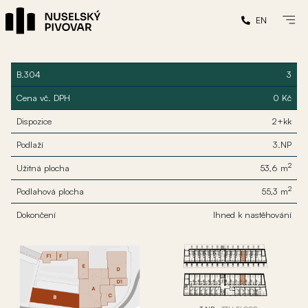
EN
B.304
3
Cena vč. DPH
0 Kč
Dispozice
2+kk
Podlaží
3.NP
2
Užitná plocha
53,6 m
2
Podlahová plocha
55,3 m
Dokončení
Ihned k nastěhování