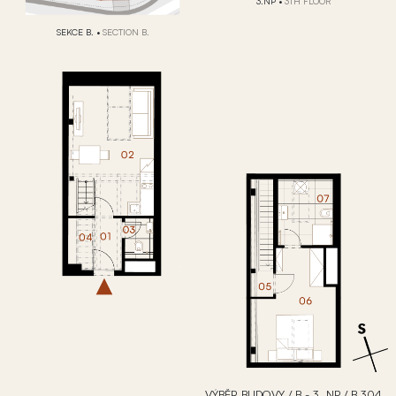
3.NP
•
3TH FLOOR
SEKCE B.
•
SECTION B.
VÝBĚR BUDOVY
/
B - 3. NP
/
B.304