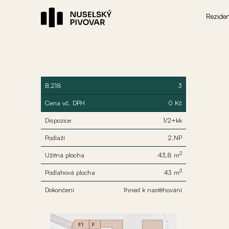
Rezide
B.218
3
Cena vč. DPH
0 Kč
Dispozice
1/2+kk
Podlaží
2.NP
2
Užitná plocha
43,8 m
2
Podlahová plocha
43 m
Dokončení
Ihned k nastěhování