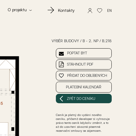
O projektu
Kontakty
EN
VÝBĚR BUDOVY
/
B - 2. NP
/
B.218
POPTAT BYT
STÁHNOUT PDF
PŘIDAT DO OBLÍBENÝCH
PLATEBNÍ KALENDÁŘ
ZPĚT DO CENÍKU
Ceník je platný do vydání nového
ceníku, přičemž developer si vyhrazuje
právo tento ceník kdykoliv změnit, a to
až do uzavření závazné písemné
rezervační smlouvy se zájemcem.