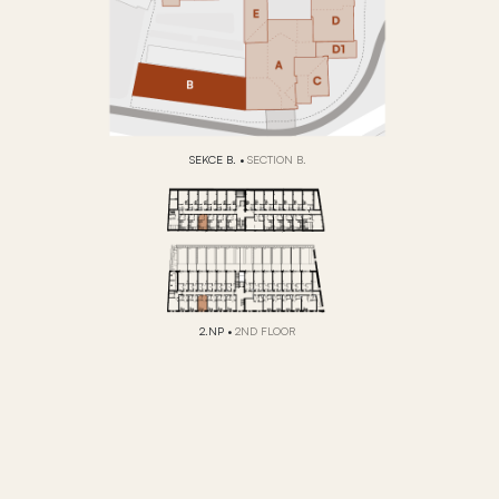
SEKCE B.
•
SECTION B.
2.NP
•
2ND FLOOR