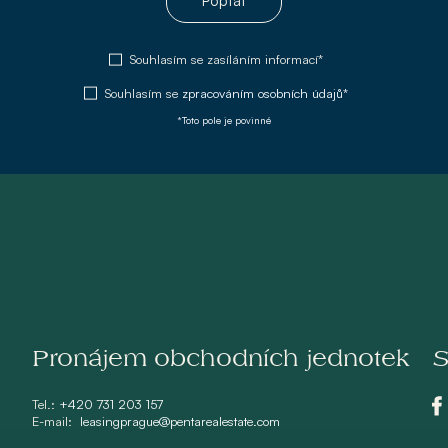
Poptat
Souhlasím se zasíláním informací*
Souhlasím se
zpracováním osobních údajů*
*Toto pole je povinné
Pronájem obchodních jednotek
S
Tel.:
+420 731 203 157
E-mail:
leasingprague@pentarealestate.com