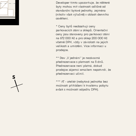
Developer tímto upozorňuje, že některé
byty mohou mít vlastnosti odlišné od
standardní bytové jednotky, zejména
(nikoliv však výlučně) v oblasti denního
osvětlení.
* Ceny bytů neobsahují ceny
parkovacích stání a sklepů. Orientační
ceny jsou stanoveny pro parkovací stání
na 672 000 Kč a pro sklep 200 000 Kč
včetně DPH, vždy v závislosti na jejich
velikosti a umístění. Více informací u
prodejce.
** Stav „V jednání“ je nezávazná
předrezervace s platností na 5 dnů.
Předrezervace není platná, dokud
prodejce zájemci emailem nepotvrdí, že
předrezervaci učinil.
*** AT - ateliér (nebytová jednotka bez
možnosti přihlášení k trvalému pobytu
avšak s možností odpočtu DPH).