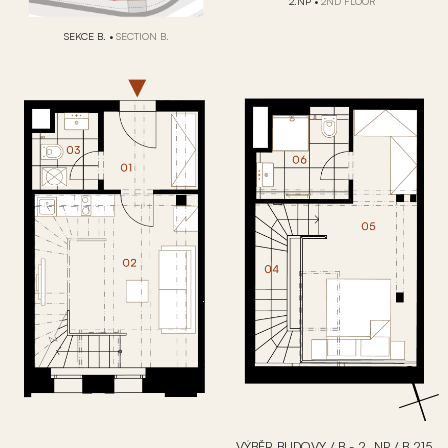
2.NP
•
2ND FLOOR
SEKCE B.
•
SECTION B.
VÝBĚR BUDOVY
/
B - 2. NP
/
B.215