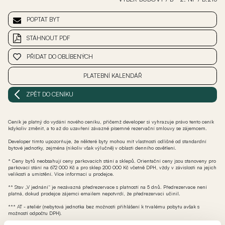
POPTAT BYT
STÁHNOUT PDF
PŘIDAT DO OBLÍBENÝCH
PLATEBNÍ KALENDÁŘ
ZPĚT DO CENÍKU
Ceník je platný do vydání nového ceníku, přičemž developer si vyhrazuje právo tento ceník
kdykoliv změnit, a to až do uzavření závazné písemné rezervační smlouvy se zájemcem.
Developer tímto upozorňuje, že některé byty mohou mít vlastnosti odlišné od standardní
bytové jednotky, zejména (nikoliv však výlučně) v oblasti denního osvětlení.
* Ceny bytů neobsahují ceny parkovacích stání a sklepů. Orientační ceny jsou stanoveny pro
parkovací stání na 672 000 Kč a pro sklep 200 000 Kč včetně DPH, vždy v závislosti na jejich
velikosti a umístění. Více informací u prodejce.
** Stav „V jednání“ je nezávazná předrezervace s platností na 5 dnů. Předrezervace není
platná, dokud prodejce zájemci emailem nepotvrdí, že předrezervaci učinil.
*** AT - ateliér (nebytová jednotka bez možnosti přihlášení k trvalému pobytu avšak s
možností odpočtu DPH).