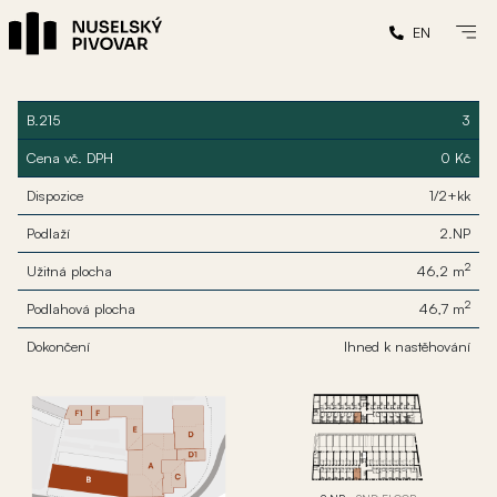
EN
B.215
3
Cena vč. DPH
0 Kč
Dispozice
1/2+kk
Podlaží
2.NP
2
Užitná plocha
46,2 m
2
Podlahová plocha
46,7 m
Dokončení
Ihned k nastěhování