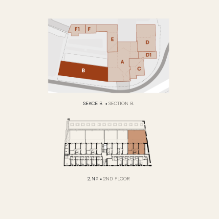
SEKCE B.
•
SECTION B.
2.NP
•
2ND FLOOR