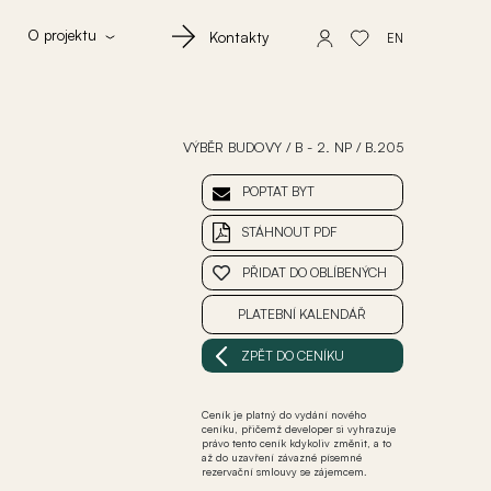
O projektu
Kontakty
EN
VÝBĚR BUDOVY
/
B - 2. NP
/
B.205
POPTAT BYT
STÁHNOUT PDF
PŘIDAT DO OBLÍBENÝCH
PLATEBNÍ KALENDÁŘ
ZPĚT DO CENÍKU
Ceník je platný do vydání nového
ceníku, přičemž developer si vyhrazuje
právo tento ceník kdykoliv změnit, a to
až do uzavření závazné písemné
rezervační smlouvy se zájemcem.