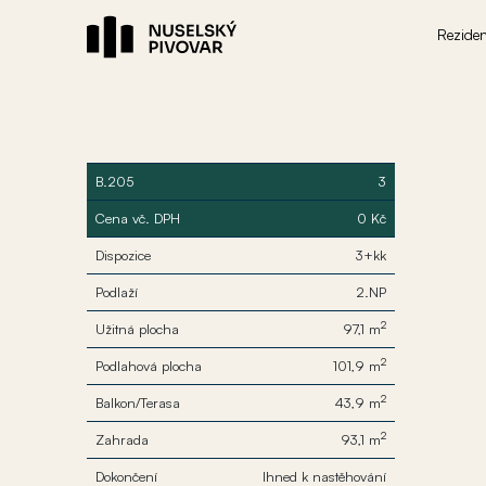
Rezide
B.205
3
Cena vč. DPH
0 Kč
Dispozice
3+kk
Podlaží
2.NP
2
Užitná plocha
97,1 m
2
Podlahová plocha
101,9 m
2
Balkon/Terasa
43,9 m
2
Zahrada
93,1 m
Dokončení
Ihned k nastěhování