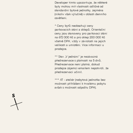
Developer tímto upozorňuje, že některé
byty mohou mít vlastnosti odlišné od
standardní bytové jednotky, zejména
(nikoliv však výlučně) v oblasti denního
osvětlení.
* Ceny bytů neobsahují ceny
parkovacích stání a sklepů. Orientační
ceny jsou stanoveny pro parkovací stání
na 672 000 Kč a pro sklep 200 000 Kč
včetně DPH, vždy v závislosti na jejich
velikosti a umístění. Více informací u
prodejce.
** Stav „V jednání“ je nezávazná
předrezervace s platností na 5 dnů.
Předrezervace není platná, dokud
prodejce zájemci emailem nepotvrdí, že
předrezervaci učinil.
*** AT - ateliér (nebytová jednotka bez
možnosti přihlášení k trvalému pobytu
avšak s možností odpočtu DPH).