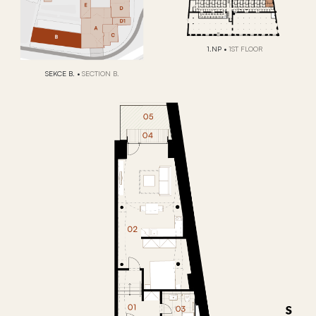
1.NP
•
1ST FLOOR
SEKCE B.
•
SECTION B.