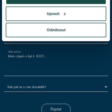
Váš telefon
Upravit
Váš e-mail*
Odmítnout
Vaše zpráva
Poptat