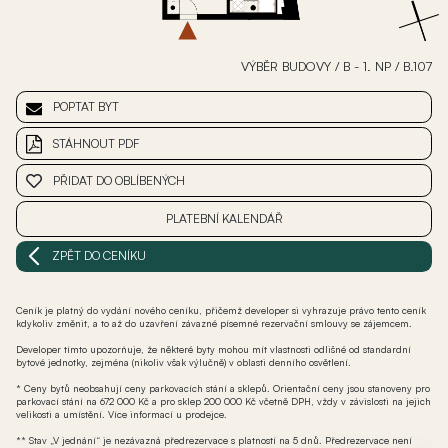
VÝBĚR BUDOVY
/
B - 1. NP
/
B.107
POPTAT BYT
STÁHNOUT PDF
PŘIDAT DO OBLÍBENÝCH
PLATEBNÍ KALENDÁŘ
ZPĚT DO CENÍKU
Ceník je platný do vydání nového ceníku, přičemž developer si vyhrazuje právo tento ceník
kdykoliv změnit, a to až do uzavření závazné písemné rezervační smlouvy se zájemcem.
Developer tímto upozorňuje, že některé byty mohou mít vlastnosti odlišné od standardní
bytové jednotky, zejména (nikoliv však výlučně) v oblasti denního osvětlení.
* Ceny bytů neobsahují ceny parkovacích stání a sklepů. Orientační ceny jsou stanoveny pro
parkovací stání na 672 000 Kč a pro sklep 200 000 Kč včetně DPH, vždy v závislosti na jejich
velikosti a umístění. Více informací u prodejce.
** Stav „V jednání“ je nezávazná předrezervace s platností na 5 dnů. Předrezervace není