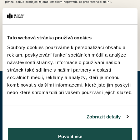
platná, dokud prodejce zájemci emailem nepotvrdí, že předrezervaci učinil.
*** AT - ateliér (nebytová jednotka bez možnosti přihlášení k trvalému pobytu avšak s
možností odpočtu DPH).
Tato webová stránka používá cookies
ZPĚT DO CENÍKU
Soubory cookies používáme k personalizaci obsahu a
reklam, poskytování funkcí sociálních médií a analýze
návštěvnosti stránky. Informace o používání našich
stránek také sdílíme s našimi partnery v oblasti
sociálních médií, reklamy a analýzy, kteří je mohou
kombinovat s dalšími informacemi, které jste jim poskytli
POPTAT BYT
nebo které shromáždili při vašem používání jejich služeb.
Jméno*
Zobrazit detaily
Příjmení*
Povolit vše