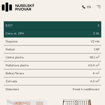
EN
B.107
3
Cena vč. DPH
0 Kč
Dispozice
1/2+kk
Podlaží
1.NP
2
Užitná plocha
58,1 m
2
Podlahová plocha
60,4 m
2
Balkon/Terasa
4 m
2
Zahrada
6,5 m
Dokončení
Ihned k nastěhování