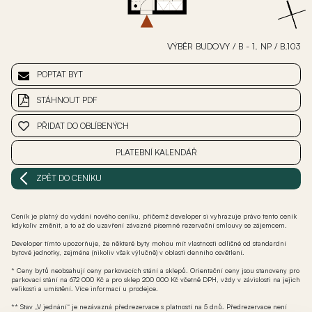
VÝBĚR BUDOVY
/
B - 1. NP
/
B.103
POPTAT BYT
STÁHNOUT PDF
PŘIDAT DO OBLÍBENÝCH
PLATEBNÍ KALENDÁŘ
ZPĚT DO CENÍKU
Ceník je platný do vydání nového ceníku, přičemž developer si vyhrazuje právo tento ceník
kdykoliv změnit, a to až do uzavření závazné písemné rezervační smlouvy se zájemcem.
Developer tímto upozorňuje, že některé byty mohou mít vlastnosti odlišné od standardní
bytové jednotky, zejména (nikoliv však výlučně) v oblasti denního osvětlení.
* Ceny bytů neobsahují ceny parkovacích stání a sklepů. Orientační ceny jsou stanoveny pro
parkovací stání na 672 000 Kč a pro sklep 200 000 Kč včetně DPH, vždy v závislosti na jejich
velikosti a umístění. Více informací u prodejce.
** Stav „V jednání“ je nezávazná předrezervace s platností na 5 dnů. Předrezervace není