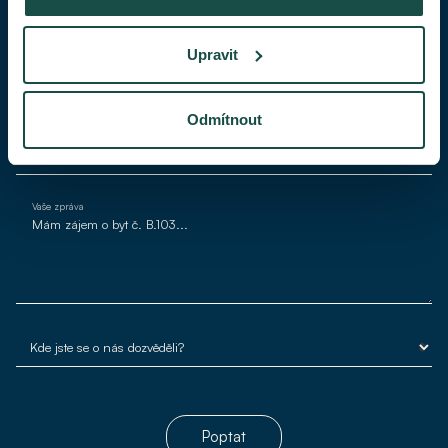
Váš telefon
Upravit
Váš e-mail*
Odmítnout
Vaše zpráva
Poptat