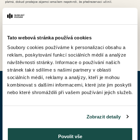
platná, dokud prodejce zájemci emailem nepotvrdí, že předrezervaci učinil.
*** AT - ateliér (nebytová jednotka bez možnosti přihlášení k trvalému pobytu avšak s
možností odpočtu DPH).
Tato webová stránka používá cookies
ZPĚT DO CENÍKU
Soubory cookies používáme k personalizaci obsahu a
reklam, poskytování funkcí sociálních médií a analýze
návštěvnosti stránky. Informace o používání našich
stránek také sdílíme s našimi partnery v oblasti
sociálních médií, reklamy a analýzy, kteří je mohou
kombinovat s dalšími informacemi, které jste jim poskytli
POPTAT BYT
nebo které shromáždili při vašem používání jejich služeb.
Jméno*
Zobrazit detaily
Příjmení*
Povolit vše