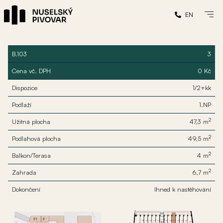
EN
B.103
3
Cena vč. DPH
0 Kč
Dispozice
1/2+kk
Podlaží
1.NP
2
Užitná plocha
47,3 m
2
Podlahová plocha
49,5 m
2
Balkon/Terasa
4 m
2
Zahrada
6,7 m
Dokončení
Ihned k nastěhování