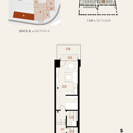
1.NP
•
1ST FLOOR
SEKCE B.
•
SECTION B.