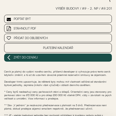
VÝBĚR BUDOVY
/
A9 - 2. NP
/
A9.201
POPTAT BYT
STÁHNOUT PDF
PŘIDAT DO OBLÍBENÝCH
PLATEBNÍ KALENDÁŘ
ZPĚT DO CENÍKU
Ceník je platný do vydání nového ceníku, přičemž developer si vyhrazuje právo tento ceník
kdykoliv změnit, a to až do uzavření závazné písemné rezervační smlouvy se zájemcem.
Developer tímto upozorňuje, že některé byty mohou mít vlastnosti odlišné od standardní
bytové jednotky, zejména (nikoliv však výlučně) v oblasti denního osvětlení.
* Ceny bytů neobsahují ceny parkovacích stání a sklepů. Orientační ceny jsou stanoveny pro
parkovací stání na 672 000 Kč a pro sklep 200 000 Kč včetně DPH, vždy v závislosti na jejich
velikosti a umístění. Více informací u prodejce.
** Stav „V jednání“ je nezávazná předrezervace s platností na 5 dnů. Předrezervace není
platná, dokud prodejce zájemci emailem nepotvrdí, že předrezervaci učinil.
*** AT - ateliér (nebytová jednotka bez možnosti přihlášení k trvalému pobytu avšak s