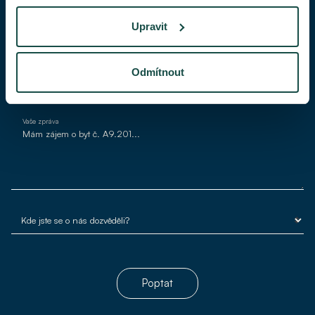
Upravit
Váš e-mail*
Odmítnout
Vaše zpráva
Poptat