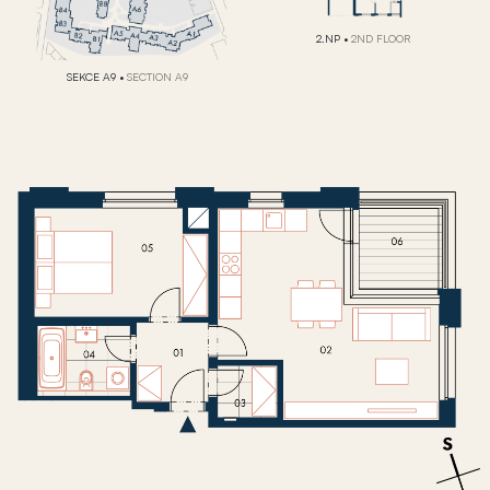
2.NP
•
2ND FLOOR
SEKCE A9
•
SECTION A9