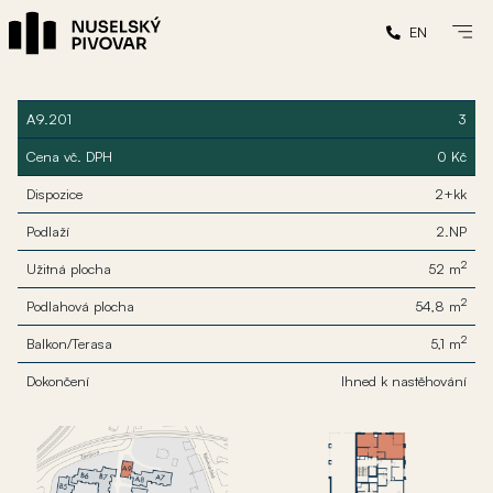
EN
A9.201
3
Cena vč. DPH
0 Kč
Dispozice
2+kk
Podlaží
2.NP
2
Užitná plocha
52 m
2
Podlahová plocha
54,8 m
2
Balkon/Terasa
5,1 m
Dokončení
Ihned k nastěhování