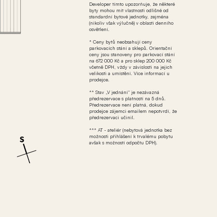
Developer tímto upozorňuje, že některé
byty mohou mít vlastnosti odlišné od
standardní bytové jednotky, zejména
(nikoliv však výlučně) v oblasti denního
osvětlení.
* Ceny bytů neobsahují ceny
parkovacích stání a sklepů. Orientační
ceny jsou stanoveny pro parkovací stání
na 672 000 Kč a pro sklep 200 000 Kč
včetně DPH, vždy v závislosti na jejich
velikosti a umístění. Více informací u
prodejce.
** Stav „V jednání“ je nezávazná
předrezervace s platností na 5 dnů.
Předrezervace není platná, dokud
prodejce zájemci emailem nepotvrdí, že
předrezervaci učinil.
*** AT - ateliér (nebytová jednotka bez
možnosti přihlášení k trvalému pobytu
avšak s možností odpočtu DPH).