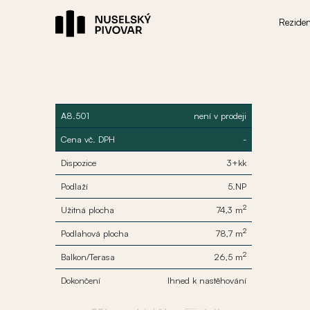
Rezide
A8.501
není v prodeji
Cena vč. DPH
-
Dispozice
3+kk
Podlaží
5.NP
2
Užitná plocha
74,3 m
2
Podlahová plocha
78,7 m
2
Balkon/Terasa
26,5 m
Dokončení
Ihned k nastěhování