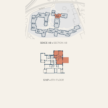
SEKCE A8
•
SECTION A8
5.NP
•
5TH FLOOR