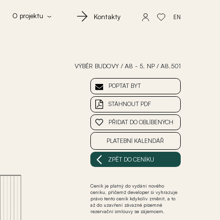
O projektu
Kontakty
EN
VÝBĚR BUDOVY
/
A8 - 5. NP
/
A8.501
POPTAT BYT
STÁHNOUT PDF
PŘIDAT DO OBLÍBENÝCH
PLATEBNÍ KALENDÁŘ
ZPĚT DO CENÍKU
Ceník je platný do vydání nového
ceníku, přičemž developer si vyhrazuje
právo tento ceník kdykoliv změnit, a to
až do uzavření závazné písemné
rezervační smlouvy se zájemcem.