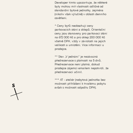
Developer tímto upozorňuje, že některé
byty mohou mít vlastnosti odlišné od
standardní bytové jednotky, zejména
(nikoliv však výlučně) v oblasti denního
osvětlení.
* Ceny bytů neobsahují ceny
parkovacích stání a sklepů. Orientační
ceny jsou stanoveny pro parkovací stání
na 672 000 Kč a pro sklep 200 000 Kč
včetně DPH, vždy v závislosti na jejich
velikosti a umístění. Více informací u
prodejce.
** Stav „V jednání“ je nezávazná
předrezervace s platností na 5 dnů.
Předrezervace není platná, dokud
prodejce zájemci emailem nepotvrdí, že
předrezervaci učinil.
*** AT - ateliér (nebytová jednotka bez
možnosti přihlášení k trvalému pobytu
avšak s možností odpočtu DPH).