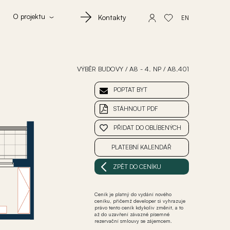
O projektu
Kontakty
EN
VÝBĚR BUDOVY
/
A8 - 4. NP
/
A8.401
POPTAT BYT
STÁHNOUT PDF
PŘIDAT DO OBLÍBENÝCH
PLATEBNÍ KALENDÁŘ
ZPĚT DO CENÍKU
Ceník je platný do vydání nového
ceníku, přičemž developer si vyhrazuje
právo tento ceník kdykoliv změnit, a to
až do uzavření závazné písemné
rezervační smlouvy se zájemcem.