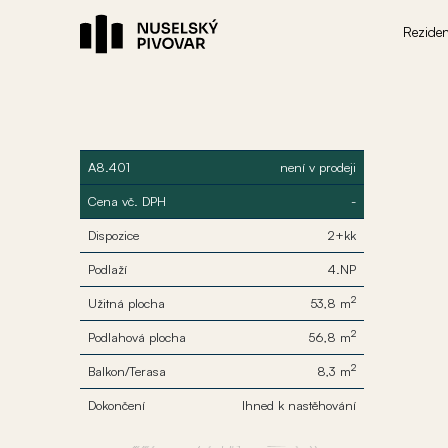
Rezide
A8.401
není v prodeji
Cena vč. DPH
-
Dispozice
2+kk
Podlaží
4.NP
2
Užitná plocha
53,8 m
2
Podlahová plocha
56,8 m
2
Balkon/Terasa
8,3 m
Dokončení
Ihned k nastěhování