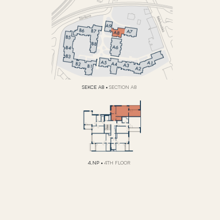
SEKCE A8
•
SECTION A8
4.NP
•
4TH FLOOR