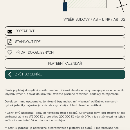
VÝBĚR BUDOVY
/
A8 - 1. NP
/
A8.102
POPTAT BYT
STÁHNOUT PDF
PŘIDAT DO OBLÍBENÝCH
PLATEBNÍ KALENDÁŘ
ZPĚT DO CENÍKU
Ceník je platný do vydání nového ceníku, přičemž developer si vyhrazuje právo tento ceník
kdykoliv změnit, a to až do uzavření závazné písemné rezervační smlouvy se zájemcem.
Developer tímto upozorňuje, že některé byty mohou mít vlastnosti odlišné od standardní
bytové jednotky, zejména (nikoliv však výlučně) v oblasti denního osvětlení.
* Ceny bytů neobsahují ceny parkovacích stání a sklepů. Orientační ceny jsou stanoveny pro
parkovací stání na 672 000 Kč a pro sklep 200 000 Kč včetně DPH, vždy v závislosti na jejich
velikosti a umístění. Více informací u prodejce.
** Stav „V jednání“ je nezávazná předrezervace s platností na 5 dnů. Předrezervace není