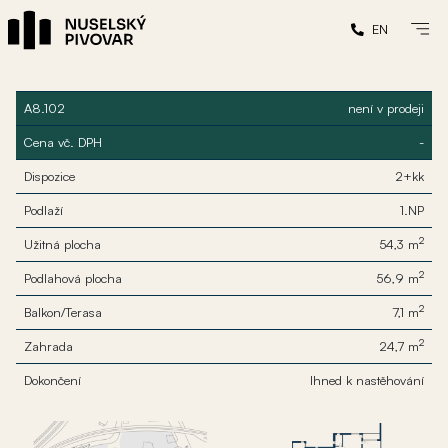
EN
A8.102
není v prodeji
Cena vč. DPH
-
Dispozice
2+kk
Podlaží
1.NP
2
Užitná plocha
54,3 m
2
Podlahová plocha
56,9 m
2
Balkon/Terasa
7,1 m
2
Zahrada
24,7 m
Dokončení
Ihned k nastěhování