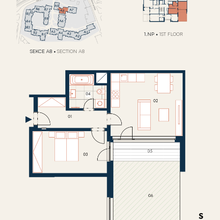
1.NP
•
1ST FLOOR
SEKCE A8
•
SECTION A8