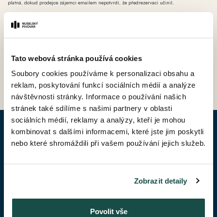
platná, dokud prodejce zájemci emailem nepotvrdí, že předrezervaci učinil.
*** AT - ateliér (nebytová jednotka bez možnosti přihlášení k trvalému pobytu avšak s
možností odpočtu DPH).
Tato webová stránka používá cookies
ZPĚT DO CENÍKU
Soubory cookies používáme k personalizaci obsahu a
reklam, poskytování funkcí sociálních médií a analýze
návštěvnosti stránky. Informace o používání našich
stránek také sdílíme s našimi partnery v oblasti
sociálních médií, reklamy a analýzy, kteří je mohou
kombinovat s dalšími informacemi, které jste jim poskytli
POPTAT BYT
nebo které shromáždili při vašem používání jejich služeb.
Jméno*
Zobrazit detaily
Příjmení*
Povolit vše