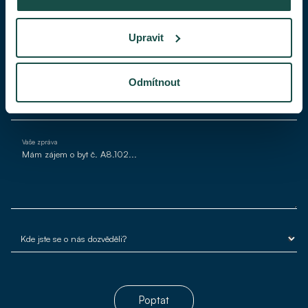
Váš telefon
Upravit
Váš e-mail*
Odmítnout
Vaše zpráva
Poptat