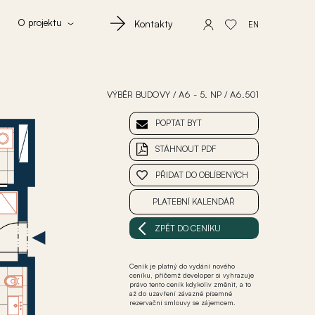
O projektu
Kontakty
EN
VÝBĚR BUDOVY
/
A6 - 5. NP
/
A6.501
POPTAT BYT
STÁHNOUT PDF
PŘIDAT DO OBLÍBENÝCH
PLATEBNÍ KALENDÁŘ
ZPĚT DO CENÍKU
Ceník je platný do vydání nového
ceníku, přičemž developer si vyhrazuje
právo tento ceník kdykoliv změnit, a to
až do uzavření závazné písemné
rezervační smlouvy se zájemcem.