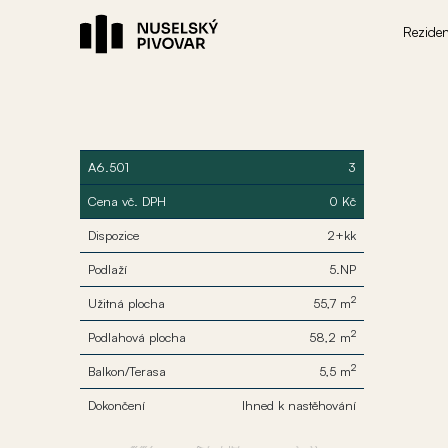
Rezide
A6.501
3
Cena vč. DPH
0 Kč
Dispozice
2+kk
Podlaží
5.NP
2
Užitná plocha
55,7 m
2
Podlahová plocha
58,2 m
2
Balkon/Terasa
5,5 m
Dokončení
Ihned k nastěhování