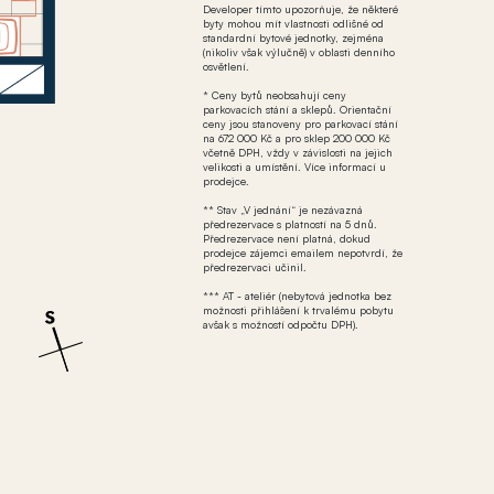
Developer tímto upozorňuje, že některé
byty mohou mít vlastnosti odlišné od
standardní bytové jednotky, zejména
(nikoliv však výlučně) v oblasti denního
osvětlení.
* Ceny bytů neobsahují ceny
parkovacích stání a sklepů. Orientační
ceny jsou stanoveny pro parkovací stání
na 672 000 Kč a pro sklep 200 000 Kč
včetně DPH, vždy v závislosti na jejich
velikosti a umístění. Více informací u
prodejce.
** Stav „V jednání“ je nezávazná
předrezervace s platností na 5 dnů.
Předrezervace není platná, dokud
prodejce zájemci emailem nepotvrdí, že
předrezervaci učinil.
*** AT - ateliér (nebytová jednotka bez
možnosti přihlášení k trvalému pobytu
avšak s možností odpočtu DPH).