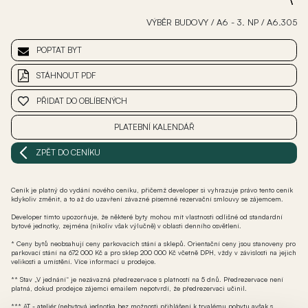
VÝBĚR BUDOVY
/
A6 - 3. NP
/
A6.305
POPTAT BYT
STÁHNOUT PDF
PŘIDAT DO OBLÍBENÝCH
PLATEBNÍ KALENDÁŘ
ZPĚT DO CENÍKU
Ceník je platný do vydání nového ceníku, přičemž developer si vyhrazuje právo tento ceník
kdykoliv změnit, a to až do uzavření závazné písemné rezervační smlouvy se zájemcem.
Developer tímto upozorňuje, že některé byty mohou mít vlastnosti odlišné od standardní
bytové jednotky, zejména (nikoliv však výlučně) v oblasti denního osvětlení.
* Ceny bytů neobsahují ceny parkovacích stání a sklepů. Orientační ceny jsou stanoveny pro
parkovací stání na 672 000 Kč a pro sklep 200 000 Kč včetně DPH, vždy v závislosti na jejich
velikosti a umístění. Více informací u prodejce.
** Stav „V jednání“ je nezávazná předrezervace s platností na 5 dnů. Předrezervace není
platná, dokud prodejce zájemci emailem nepotvrdí, že předrezervaci učinil.
*** AT - ateliér (nebytová jednotka bez možnosti přihlášení k trvalému pobytu avšak s