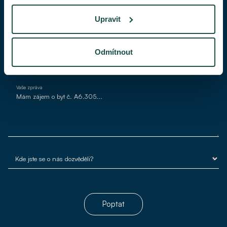
Upravit
Váš e-mail*
Odmítnout
Vaše zpráva
Poptat