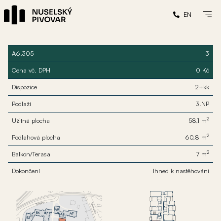
EN
A6.305
3
Cena vč. DPH
0 Kč
Dispozice
2+kk
Podlaží
3.NP
2
Užitná plocha
58,1 m
2
Podlahová plocha
60,8 m
2
Balkon/Terasa
7 m
Dokončení
Ihned k nastěhování