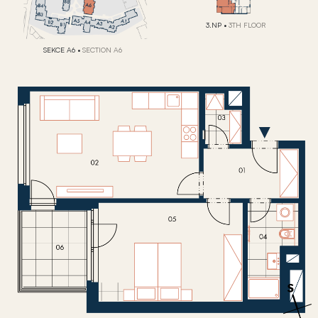
3.NP
•
3TH FLOOR
SEKCE A6
•
SECTION A6