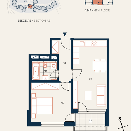
4.NP
•
4TH FLOOR
SEKCE A5
•
SECTION A5