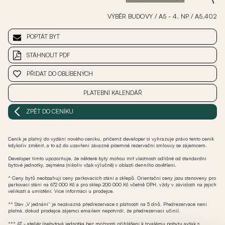
VÝBĚR BUDOVY
/
A5 - 4. NP
/
A5.402
POPTAT BYT
STÁHNOUT PDF
PŘIDAT DO OBLÍBENÝCH
PLATEBNÍ KALENDÁŘ
ZPĚT DO CENÍKU
Ceník je platný do vydání nového ceníku, přičemž developer si vyhrazuje právo tento ceník
kdykoliv změnit, a to až do uzavření závazné písemné rezervační smlouvy se zájemcem.
Developer tímto upozorňuje, že některé byty mohou mít vlastnosti odlišné od standardní
bytové jednotky, zejména (nikoliv však výlučně) v oblasti denního osvětlení.
* Ceny bytů neobsahují ceny parkovacích stání a sklepů. Orientační ceny jsou stanoveny pro
parkovací stání na 672 000 Kč a pro sklep 200 000 Kč včetně DPH, vždy v závislosti na jejich
velikosti a umístění. Více informací u prodejce.
** Stav „V jednání“ je nezávazná předrezervace s platností na 5 dnů. Předrezervace není
platná, dokud prodejce zájemci emailem nepotvrdí, že předrezervaci učinil.
*** AT - ateliér (nebytová jednotka bez možnosti přihlášení k trvalému pobytu avšak s