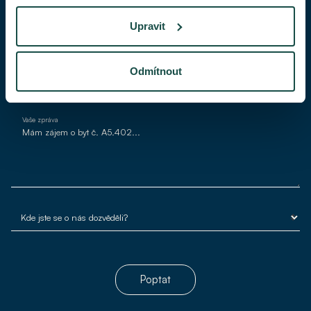
Upravit
Váš e-mail*
Odmítnout
Vaše zpráva
Poptat