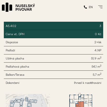
EN
A5.402
3
Cena vč. DPH
0 Kč
Dispozice
2+kk
Podlaží
4.NP
2
Užitná plocha
51,9 m
2
Podlahová plocha
54,1 m
2
Balkon/Terasa
5,7 m
Dokončení
Ihned k nastěhování