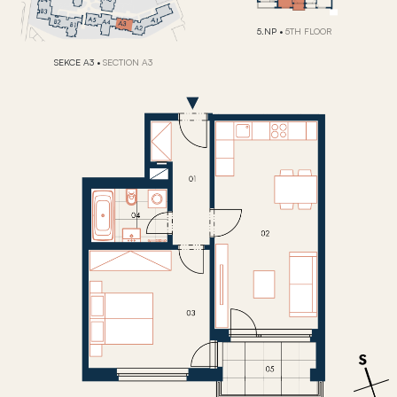
5.NP
•
5TH FLOOR
SEKCE A3
•
SECTION A3