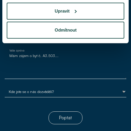
Upravit
Váš e-mail*
Odmítnout
Vaše zpráva
Poptat