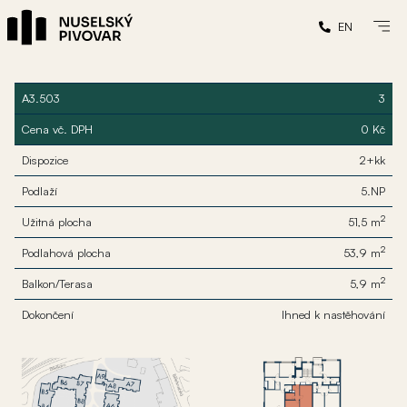
EN
A3.503
3
Cena vč. DPH
0 Kč
Dispozice
2+kk
Podlaží
5.NP
2
Užitná plocha
51,5 m
2
Podlahová plocha
53,9 m
2
Balkon/Terasa
5,9 m
Dokončení
Ihned k nastěhování