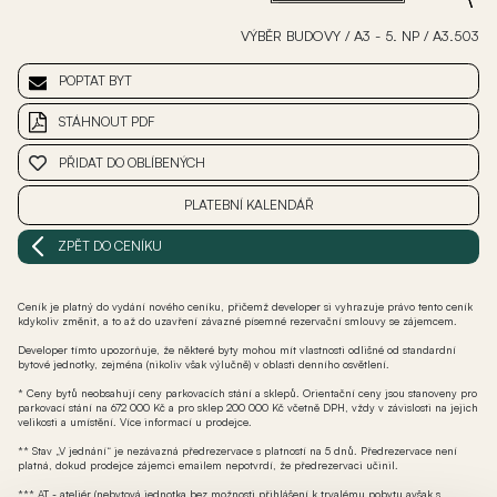
VÝBĚR BUDOVY
/
A3 - 5. NP
/
A3.503
POPTAT BYT
STÁHNOUT PDF
PŘIDAT DO OBLÍBENÝCH
PLATEBNÍ KALENDÁŘ
ZPĚT DO CENÍKU
Ceník je platný do vydání nového ceníku, přičemž developer si vyhrazuje právo tento ceník
kdykoliv změnit, a to až do uzavření závazné písemné rezervační smlouvy se zájemcem.
Developer tímto upozorňuje, že některé byty mohou mít vlastnosti odlišné od standardní
bytové jednotky, zejména (nikoliv však výlučně) v oblasti denního osvětlení.
* Ceny bytů neobsahují ceny parkovacích stání a sklepů. Orientační ceny jsou stanoveny pro
parkovací stání na 672 000 Kč a pro sklep 200 000 Kč včetně DPH, vždy v závislosti na jejich
velikosti a umístění. Více informací u prodejce.
** Stav „V jednání“ je nezávazná předrezervace s platností na 5 dnů. Předrezervace není
platná, dokud prodejce zájemci emailem nepotvrdí, že předrezervaci učinil.
*** AT - ateliér (nebytová jednotka bez možnosti přihlášení k trvalému pobytu avšak s