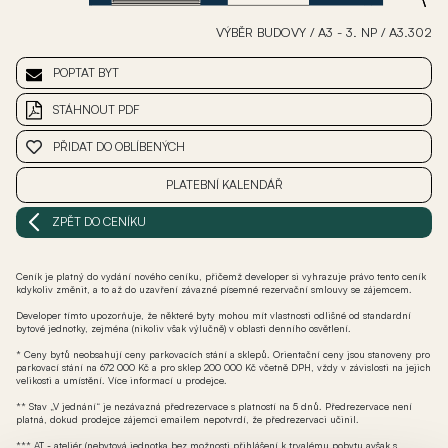
VÝBĚR BUDOVY
/
A3 - 3. NP
/
A3.302
POPTAT BYT
STÁHNOUT PDF
PŘIDAT DO OBLÍBENÝCH
PLATEBNÍ KALENDÁŘ
ZPĚT DO CENÍKU
Ceník je platný do vydání nového ceníku, přičemž developer si vyhrazuje právo tento ceník
kdykoliv změnit, a to až do uzavření závazné písemné rezervační smlouvy se zájemcem.
Developer tímto upozorňuje, že některé byty mohou mít vlastnosti odlišné od standardní
bytové jednotky, zejména (nikoliv však výlučně) v oblasti denního osvětlení.
* Ceny bytů neobsahují ceny parkovacích stání a sklepů. Orientační ceny jsou stanoveny pro
parkovací stání na 672 000 Kč a pro sklep 200 000 Kč včetně DPH, vždy v závislosti na jejich
velikosti a umístění. Více informací u prodejce.
** Stav „V jednání“ je nezávazná předrezervace s platností na 5 dnů. Předrezervace není
platná, dokud prodejce zájemci emailem nepotvrdí, že předrezervaci učinil.
*** AT - ateliér (nebytová jednotka bez možnosti přihlášení k trvalému pobytu avšak s