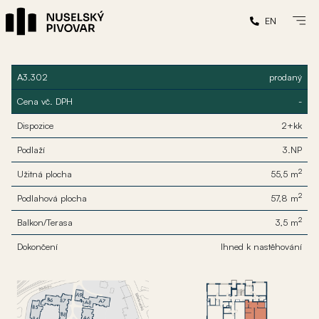
EN
A3.302
prodaný
Cena vč. DPH
-
Dispozice
2+kk
Podlaží
3.NP
2
Užitná plocha
55,5 m
2
Podlahová plocha
57,8 m
2
Balkon/Terasa
3,5 m
Dokončení
Ihned k nastěhování