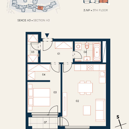
3.NP
•
3TH FLOOR
SEKCE A3
•
SECTION A3