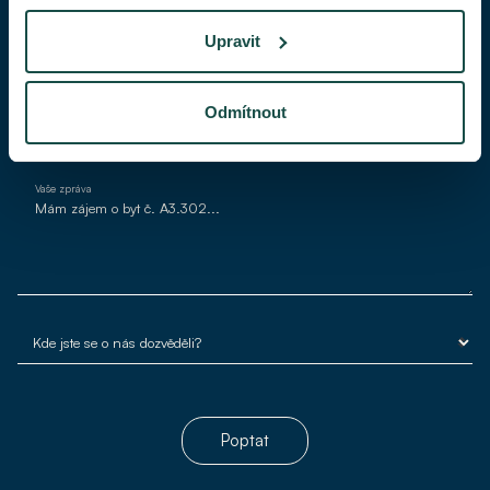
Upravit
Váš e-mail*
Odmítnout
Vaše zpráva
Poptat