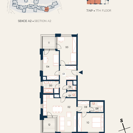
7.NP
•
7TH FLOOR
SEKCE A2
•
SECTION A2