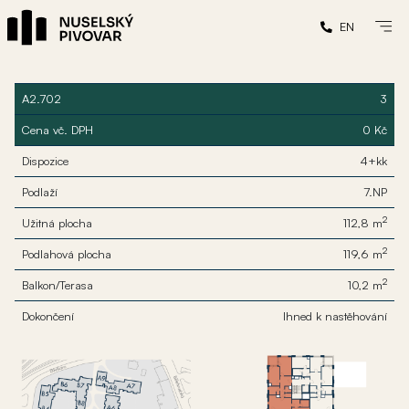
EN
A2.702
3
Cena vč. DPH
0 Kč
Dispozice
4+kk
Podlaží
7.NP
2
Užitná plocha
112,8 m
2
Podlahová plocha
119,6 m
2
Balkon/Terasa
10,2 m
Dokončení
Ihned k nastěhování