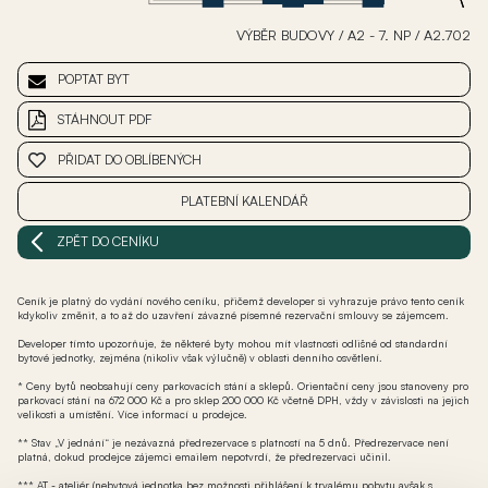
VÝBĚR BUDOVY
/
A2 - 7. NP
/
A2.702
POPTAT BYT
STÁHNOUT PDF
PŘIDAT DO OBLÍBENÝCH
PLATEBNÍ KALENDÁŘ
ZPĚT DO CENÍKU
Ceník je platný do vydání nového ceníku, přičemž developer si vyhrazuje právo tento ceník
kdykoliv změnit, a to až do uzavření závazné písemné rezervační smlouvy se zájemcem.
Developer tímto upozorňuje, že některé byty mohou mít vlastnosti odlišné od standardní
bytové jednotky, zejména (nikoliv však výlučně) v oblasti denního osvětlení.
* Ceny bytů neobsahují ceny parkovacích stání a sklepů. Orientační ceny jsou stanoveny pro
parkovací stání na 672 000 Kč a pro sklep 200 000 Kč včetně DPH, vždy v závislosti na jejich
velikosti a umístění. Více informací u prodejce.
** Stav „V jednání“ je nezávazná předrezervace s platností na 5 dnů. Předrezervace není
platná, dokud prodejce zájemci emailem nepotvrdí, že předrezervaci učinil.
*** AT - ateliér (nebytová jednotka bez možnosti přihlášení k trvalému pobytu avšak s