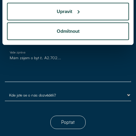
Upravit
Váš e-mail*
Odmítnout
Vaše zpráva
Poptat