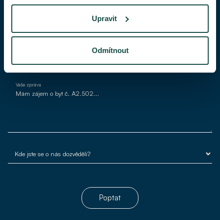
Upravit
Váš e-mail*
Odmítnout
Vaše zpráva
Poptat