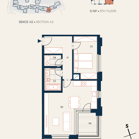
5.NP
•
5TH FLOOR
SEKCE A2
•
SECTION A2