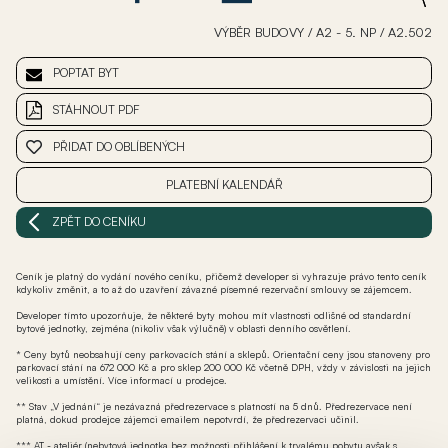
VÝBĚR BUDOVY
/
A2 - 5. NP
/
A2.502
POPTAT BYT
STÁHNOUT PDF
PŘIDAT DO OBLÍBENÝCH
PLATEBNÍ KALENDÁŘ
ZPĚT DO CENÍKU
Ceník je platný do vydání nového ceníku, přičemž developer si vyhrazuje právo tento ceník
kdykoliv změnit, a to až do uzavření závazné písemné rezervační smlouvy se zájemcem.
Developer tímto upozorňuje, že některé byty mohou mít vlastnosti odlišné od standardní
bytové jednotky, zejména (nikoliv však výlučně) v oblasti denního osvětlení.
* Ceny bytů neobsahují ceny parkovacích stání a sklepů. Orientační ceny jsou stanoveny pro
parkovací stání na 672 000 Kč a pro sklep 200 000 Kč včetně DPH, vždy v závislosti na jejich
velikosti a umístění. Více informací u prodejce.
** Stav „V jednání“ je nezávazná předrezervace s platností na 5 dnů. Předrezervace není
platná, dokud prodejce zájemci emailem nepotvrdí, že předrezervaci učinil.
*** AT - ateliér (nebytová jednotka bez možnosti přihlášení k trvalému pobytu avšak s