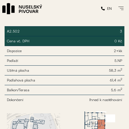
EN
A2.502
3
Cena vč. DPH
0 Kč
Dispozice
2+kk
Podlaží
5.NP
2
Užitná plocha
58,3 m
2
Podlahová plocha
61,4 m
2
Balkon/Terasa
5,6 m
Dokončení
Ihned k nastěhování