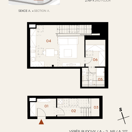
2.NP
•
2ND FLOOR
SEKCE A.
•
SECTION A.
VÝBĚR BUDOVY
/
A - 2. NP
/
A.217