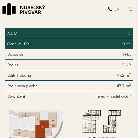
EN
A.217
3
Cena vč. DPH
0 Kč
Dispozice
1+kk
Podlaží
2.NP
2
Užitná plocha
47,2 m
2
Podlahová plocha
47,9 m
Dokončení
Ihned k nastěhování