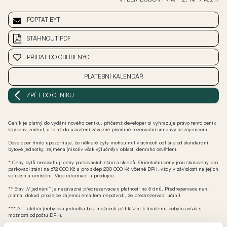
POPTAT BYT
STÁHNOUT PDF
PŘIDAT DO OBLÍBENÝCH
PLATEBNÍ KALENDÁŘ
ZPĚT DO CENÍKU
Ceník je platný do vydání nového ceníku, přičemž developer si vyhrazuje právo tento ceník
kdykoliv změnit, a to až do uzavření závazné písemné rezervační smlouvy se zájemcem.
Developer tímto upozorňuje, že některé byty mohou mít vlastnosti odlišné od standardní
bytové jednotky, zejména (nikoliv však výlučně) v oblasti denního osvětlení.
* Ceny bytů neobsahují ceny parkovacích stání a sklepů. Orientační ceny jsou stanoveny pro
parkovací stání na 672 000 Kč a pro sklep 200 000 Kč včetně DPH, vždy v závislosti na jejich
velikosti a umístění. Více informací u prodejce.
** Stav „V jednání“ je nezávazná předrezervace s platností na 5 dnů. Předrezervace není
platná, dokud prodejce zájemci emailem nepotvrdí, že předrezervaci učinil.
*** AT - ateliér (nebytová jednotka bez možnosti přihlášení k trvalému pobytu avšak s
možností odpočtu DPH).