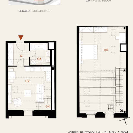
2.NP
•
2ND FLOOR
SEKCE A.
•
SECTION A.
VÝBĚR BUDOVY
/
A - 2. NP
/
A.204