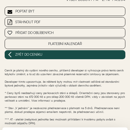
POPTAT BYT
STÁHNOUT PDF
PŘIDAT DO OBLÍBENÝCH
PLATEBNÍ KALENDÁŘ
ZPĚT DO CENÍKU
Ceník je platný do vydání nového ceníku, přičemž developer si vyhrazuje právo tento ceník
kdykoliv změnit, a to až do uzavření závazné písemné rezervační smlouvy se zájemcem.
Developer tímto upozorňuje, že některé byty mohou mít vlastnosti odlišné od standardní
bytové jednotky, zejména (nikoliv však výlučně) v oblasti denního osvětlení.
* Ceny bytů neobsahují ceny parkovacích stání a sklepů. Orientační ceny jsou stanoveny pro
parkovací stání na 672 000 Kč a pro sklep 200 000 Kč včetně DPH, vždy v závislosti na jejich
velikosti a umístění. Více informací u prodejce.
** Stav „V jednání“ je nezávazná předrezervace s platností na 5 dnů. Předrezervace není
platná, dokud prodejce zájemci emailem nepotvrdí, že předrezervaci učinil.
*** AT - ateliér (nebytová jednotka bez možnosti přihlášení k trvalému pobytu avšak s
možností odpočtu DPH).