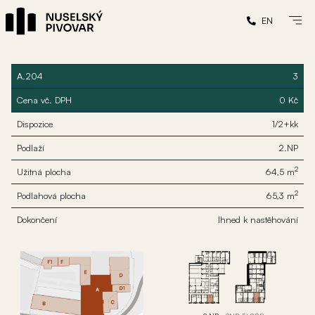
EN
A.204
3
Cena vč. DPH
0 Kč
Dispozice
1/2+kk
Podlaží
2.NP
2
Užitná plocha
64,5 m
2
Podlahová plocha
65,3 m
Dokončení
Ihned k nastěhování